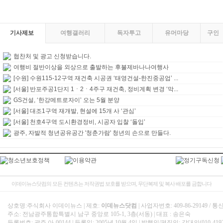
기사제보
여행갤러리
독자투고
유머마당
구인
협찬처 및 광고 신청받습니다.
여행비 절반이상을 외상으로 출발하는 후불제바나나여행사
[수원] 수원115-12구역 재건축 시공권 ‘태영건설-한진중공업’ ...
[서울] 반포주공1단지 1ㆍ2ㆍ4주구 재건축, 정비계획 변경 ‘막...
GS건설, ‘한강메트로자이’ 오는 5월 분양
[서울] 대조1구역 재개발, 현설에 15개 사 ‘관심’
[서울] 천호4구역 도시환경정비, 시공자 입찰 ‘돌입’
광주, 자발적 청년공유공간 '청춘가람' 청년의 손으로 만들다.
이데이뉴스닷컴의 모든 컨텐츠는 저작권법 보호를 받으며, 무단복제 및 복사 배포를 금합니다
상호명:주식회사 이데이뉴스 | 제호:
이데뉴스닷컴
| 사업자번호: 409-86-29149 
주소: 전남광주통합특별시 남구 중앙로 105-1, 3층(서동) | 대표 : 송은숙
등록번호: 광주 아-00144 | 등록일: 2005년 10월 4일 | 발행인/편집인: 강대의(010-4192-