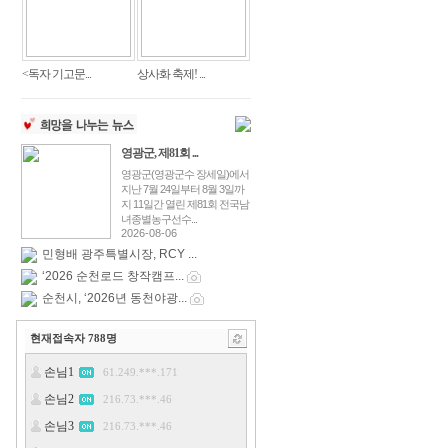
<독자 기고문...
상사화 축제! ...
영광군, 제81회 ...
영광군(영광군수 장세일)에서
지난 7월 24일부터 8월 3일까
지 11일간 열린 제81회 전국남
녀종별농구선수...
2026-08-06
민형배 광주특별시장, RCY ...
‘2026 순천로드 창작캠프...
순천시, ‘2026년 동천야광...
현재접속자
788
명