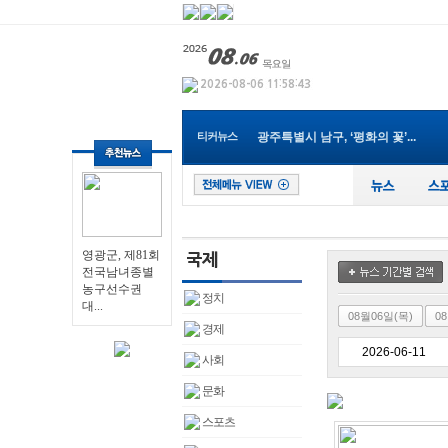
영광군, 제81회 전국남녀종별농...
나주 대표 맛집 브랜드 ‘나주밥...
티커뉴스
광주특별시 남구, ‘평화의 꽃’...
전남광주통합특별시교육청, 202...
순천시, 2027년 세계태권도한마...
광주통합특별시 서구아너스, 취...
전남개발공사, ‘2026년 한국ESG...
전남광주통합특별시교육청, ‘건...
영광군, 제81회
장성군, 폭염·가뭄 ‘총력 대응...
전국남녀종별
전남광주통합특별시, 폭염·가뭄...
농구선수권
영광군, 제81회 전국남녀종별농...
정치
대...
08월06일(목)
0
경제
사회
문화
스포츠