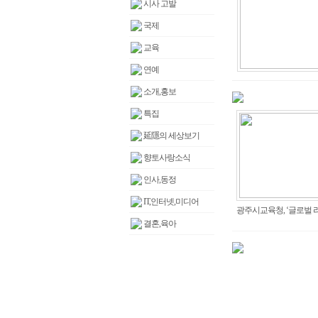
시사 고발
국제
교육
연예
소개,홍보
특집
延隱의 세상보기
향토사랑소식
인사,동정
IT,인터넷,미디어
광주시교육청, ‘글로벌 리더
결혼,육아