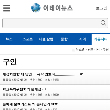
로그인
뉴스
스포츠
사설,칼럼
종합
지역
커뮤니티
뉴스홈
>
커뮤니티
>
구인
구인
새정치연합 새 당명.....폭싹 망했다,,,,,,,,,,,,,,,,,,,,,,,,,☞←
등록일 : 2017-06-24
추천 : 500
조회 : 3435
학교폭력위원회의 문제점←↓
등록일 : 2017-06-24
추천 : 605
조회 : 3620
문화계 불렉리스트 왜 문제인가 !■☏
등록일 : 2017-06-24
추천 : 723
조회 : 3321