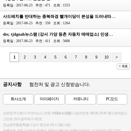
등록일 : 2017-06-23
추천 : 471
조회 : 1553
사드배치를 반대하는 종북좌경 빨개이당이 본성을 드러내따!→↑
등록일 : 2017-06-23
추천 : 359
조회 : 1264
sbs; tjdgnah뉴스램 [강서 가양 등촌 자동차 매매업소] 민생탐조◆♡
등록일 : 2017-06-23
추천 : 411
조회 : 5606
1
2
3
4
5
6
7
8
9
10
>
공지사항
협찬처 및 광고 신청받습니다.
회사소개
마이페이지
커뮤니티
PC모드
상호명:주식회사 이데이뉴스 | 제호:
이데뉴스닷컴
| 사업자번호: 409-86-29149 / 통신판매업신
고번호: 2013-광주북구-182호
전남광주통합특별시 남구 중앙로 105-1, 3층(서동)
등록번호: 광주 아-00144 | 등록일: 2005년 10월 4일 | 발행인/편집인: 강대의(010-4192-5182)