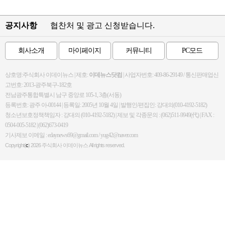
공지사항
협찬처 및 광고 신청받습니다.
회사소개
마이페이지
커뮤니티
PC모드
상호명:주식회사 이데이뉴스 | 제호:
이데뉴스닷컴
| 사업자번호: 409-86-29149 / 통신판매업신
고번호: 2013-광주북구-182호
전남광주통합특별시 남구 중앙로 105-1, 3층(서동)
등록번호: 광주 아-00144 | 등록일: 2005년 10월 4일 | 발행인/편집인: 강대의(010-4192-5182)
청소년보호정책책임자 : 강대의 (010-4192-5182) | 제보 및 각종문의 : (062)511-9949(代) | FAX :
0504-005-5182 | (062)673-0419
기사제보 이메일 : edaynews69@gmail.com / yug42@naver.com
Copyright(
c
) 2026
주식회사 이데이뉴스
All rights reserved.