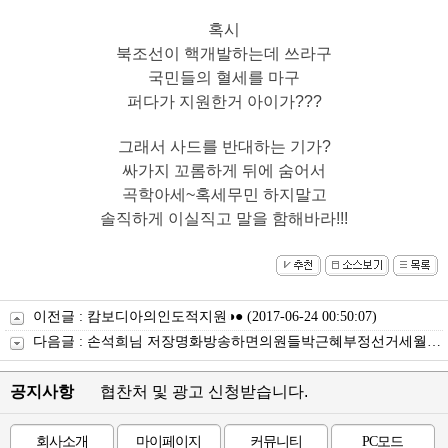
혹시
북조선이 핵개발하는데 쓰라구
국민들의 혈세를 마구
퍼다가 지원한거 아이가???
그래서 사드를 반대하는 기가?
싸가지 꼬롬하게 뒤에 숨어서
곡학아세~
혹세무민 하지말고
솔직하게 이실직고 말을 함해바라!!!
트
럼
이전글 :
캄보디아의인도적지원◑●
(2017-06-24 00:50:07)
프
다음글 :
손석희님 저장명화방송하면의원들박근혜부정선거세월호7시간밝힘⊙◐
카
지
노
공지사항
협찬처 및 광고 신청받습니다.
주
소
회사소개
마이페이지
커뮤니티
PC모드