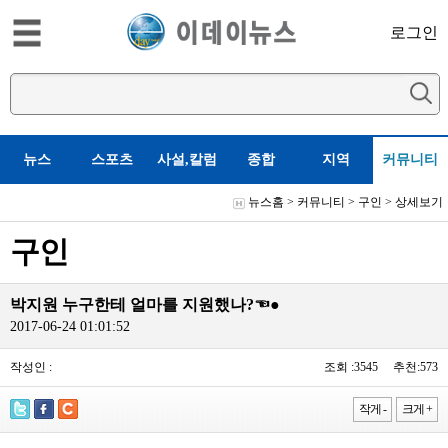
로그인
뉴스
스포츠
사설,칼럼
종합
지역
커뮤니티
뉴스홈
>
커뮤니티
>
구인
> 상세보기
구인
박지원 누구한테 얼마를 지원했나?☜●
2017-06-24 01:01:52
작성인 :
조회 :3545 추천:573
작게 -
크게 +