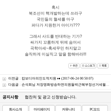
혹시
북조선이 핵개발하는데 쓰라구
국민들의 혈세를 마구
퍼다가 지원한거 아이가???
그래서 사드를 반대하는 기가?
싸가지 꼬롬하게 뒤에 숨어서
곡학아세~
혹세무민 하지말고
솔직하게 이실직고 말을 함해바라!!!
트
럼
이전글 :
캄보디아의인도적지원◑●
(2017-06-24 00:50:07)
프
다음글 :
손석희님 저장명화방송하면의원들박근혜부정선거세월호7시간밝힘⊙◐
카
지
노
공지사항
협찬처 및 광고 신청받습니다.
주
소
회사소개
마이페이지
커뮤니티
PC모드