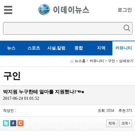
로그인
뉴스
스포츠
사설,칼럼
종합
지역
커뮤니티
뉴스홈
>
커뮤니티
>
구인
> 상세보기
구인
박지원 누구한테 얼마를 지원했나?☜●
2017-06-24 01:01:52
작성인 :
조회 :3554 추천:573
작게 -
크게 +