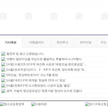
기사제보
여행갤러리
독자투고
유머마당
구인
협찬처 및 광고 신청받습니다.
여행비 절반이상을 외상으로 출발하는 후불제바나나여행사
[수원] 수원115-12구역 재건축 시공권 ‘태영건설-한진중공업’ ...
[서울] 반포주공1단지 1ㆍ2ㆍ4주구 재건축, 정비계획 변경 ‘막...
GS건설, ‘한강메트로자이’ 오는 5월 분양
[서울] 대조1구역 재개발, 현설에 15개 사 ‘관심’
[서울] 천호4구역 도시환경정비, 시공자 입찰 ‘돌입’
광주, 자발적 청년공유공간 '청춘가람' 청년의 손으로 만들다.