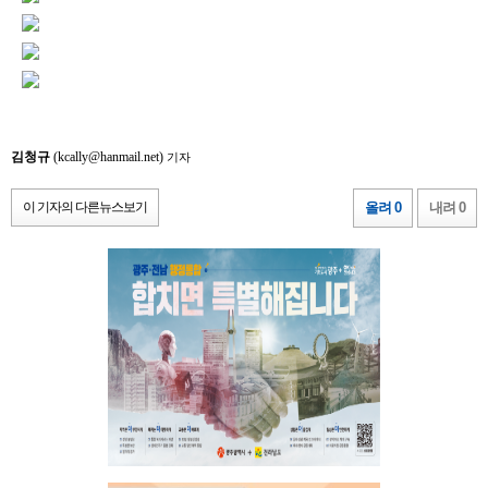
김청규
(kcally@hanmail.net)
기자
이 기자의 다른뉴스보기
올려 0
내려 0