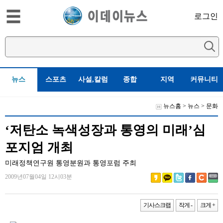
로그인
뉴스
스포츠
사설,칼럼
종합
지역
커뮤니티
뉴스홈
>
뉴스
>
문화
‘저탄소 녹색성장과 통영의 미래’심
포지엄 개최
미래정책연구원 통영분원과 통영포럼 주최
2009년07월04일 12시03분
기사스크랩
작게 -
크게 +