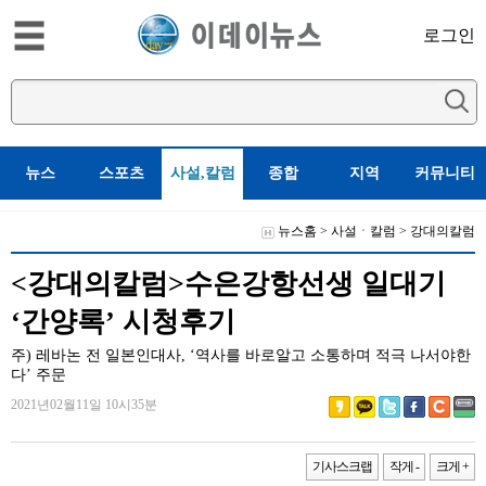
로그인
뉴스
스포츠
사설,칼럼
종합
지역
커뮤니티
뉴스홈
>
사설ㆍ칼럼
>
강대의칼럼
<강대의칼럼>수은강항선생 일대기
‘간양록’ 시청후기
주) 레바논 전 일본인대사, ‘역사를 바로알고 소통하며 적극 나서야한
다’ 주문
2021년02월11일 10시35분
기사스크랩
작게 -
크게 +