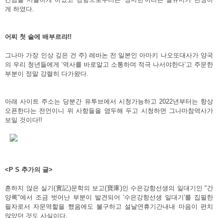
게 하였다.
어찌 첫 술에 배부르랴!!
그나마 가장 인상 깊은 건 주) 레바논 전 일본인 아마키 나오또대사가 양국
의 우리 청년들에게 ‘역사를 바로알고 소통하며 적극 나서야한다’고 주문한
부분이 정말 강렬히 다가왔다.
아래 사이트 주소는 당분간 유투브에서 시청가능하고 2022년부터는 항상
오픈한다는 전언이니 위 사항들을 염두해 두고 시청하면 그나마참역사가
보일 것이다!!
<P S 추가의 글>
흔하지 않은 실기(實記)문학의 보고(寶庫)인 수은강항선생의 일대기인 "간
양록"에서 조금 벗어난 부분이 발견되어 '수은강항선생 일대기'를 집필한
필자로서 자문역할을 했음에도 불구하고 설날연휴기간내내 마음이 편치
않았던 것도 사실이다.