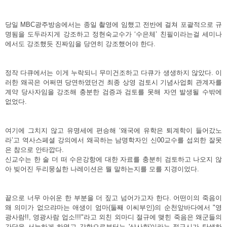
당일 MBC광주방송에서는 종일 촬영에 임했고 전반에 걸쳐 포괄적으로 규
명됨을 도두라지게 강조하고 정현숙교수가 ‘수은체’ 친필이라는걸 세미나
에서도 강조했듯 진짜임을 당연히 강조했어야 한다.
정작 다큐에서는 이게 누락되니 무미건조하고 다큐가 생생하지 않았다. 이
러한 왜곡은 어쩌면 당연하였던건 최종 상영 검토시 기념사업회 관계자를
계약 당사자임을 강조해 충분한 검증과 검토를 못해 자연 발생될 수밖에
없었다.
여기에 그치지 않고 유명세에 편승해 ‘왜국에 유학은 퇴계학이 들어갔노
라’고 역사스페셜 강의에서 왜곡하는 남명학자인 신00교수를 섭외한 잘못
은 참으로 안타깝다.
신교수는 한 술 더 떠 수은강항에 대한 자료를 충분히 검토하고 나오지 않
아 빚어진 두리뭉실한 나레이션은 뭘 말하는지를 모를 지경이었다.
끝으로 너무 아쉬운 한 부분을 더 짚고 넘어가고자 한다. 어떤이의 죽음이
왜 의미가 없으랴마는 애생이 엄마(둘째 이씨부인)의 순천앞바다에서 "영
광사람!!, 영광사람 업소!!!"라고 외친 외마디 절규에 맺힌 죽음은 왜군들의
간담을 서늘하게 하였고 강항으로부터는 '상사한'이라는 절규시가 탄생하