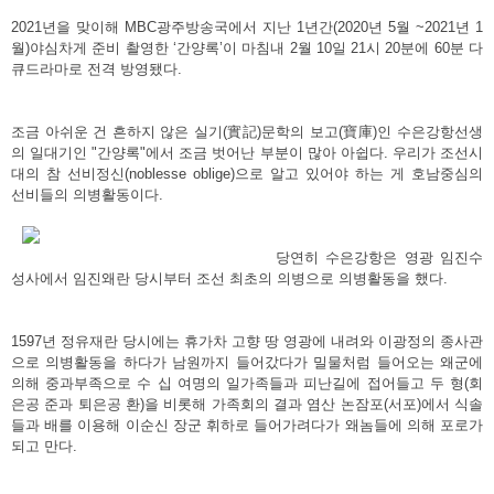
2021년을 맞이해 MBC광주방송국에서 지난 1년간(2020년 5월 ~2021년 1
월)야심차게 준비 촬영한 ‘간양록’이 마침내 2월 10일 21시 20분에 60분 다
큐드라마로 전격 방영됐다.
조금 아쉬운 건 흔하지 않은 실기(實記)문학의 보고(寶庫)인 수은강항선생
의 일대기인 "간양록"에서 조금 벗어난 부분이 많아 아쉽다. 우리가 조선시
대의 참 선비정신(noblesse oblige)으로 알고 있어야 하는 게 호남중심의
선비들의 의병활동이다.
당연히 수은강항은 영광 임진수
성사에서 임진왜란 당시부터 조선 최초의 의병으로 의병활동을 했다.
1597년 정유재란 당시에는 휴가차 고향 땅 영광에 내려와 이광정의 종사관
으로 의병활동을 하다가 남원까지 들어갔다가 밀물처럼 들어오는 왜군에
의해 중과부족으로 수 십 여명의 일가족들과 피난길에 접어들고 두 형(회
은공 준과 퇴은공 환)을 비롯해 가족회의 결과 염산 논잠포(서포)에서 식솔
들과 배를 이용해 이순신 장군 휘하로 들어가려다가 왜놈들에 의해 포로가
되고 만다.