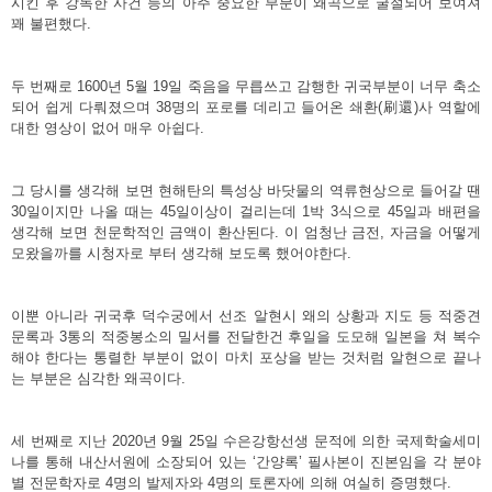
시킨 후 강독한 사건 등의 아주 중요한 부분이 왜곡으로 굴절되어 보여져
꽤 불편했다.
두 번째로 1600년 5월 19일 죽음을 무릅쓰고 감행한 귀국부분이 너무 축소
되어 쉽게 다뤄졌으며 38명의 포로를 데리고 들어온 쇄환(刷還)사 역할에
대한 영상이 없어 매우 아쉽다.
그 당시를 생각해 보면 현해탄의 특성상 바닷물의 역류현상으로 들어갈 땐
30일이지만 나올 때는 45일이상이 걸리는데 1박 3식으로 45일과 배편을
생각해 보면 천문학적인 금액이 환산된다. 이 엄청난 금전, 자금을 어떻게
모왔을까를 시청자로 부터 생각해 보도록 했어야한다.
이뿐 아니라 귀국후 덕수궁에서 선조 알현시 왜의 상황과 지도 등 적중견
문록과 3통의 적중봉소의 밀서를 전달한건 후일을 도모해 일본을 쳐 복수
해야 한다는 통렬한 부분이 없이 마치 포상을 받는 것처럼 알현으로 끝나
는 부분은 심각한 왜곡이다.
세 번째로 지난 2020년 9월 25일 수은강항선생 문적에 의한 국제학술세미
나를 통해 내산서원에 소장되어 있는 ‘간양록’ 필사본이 진본임을 각 분야
별 전문학자로 4명의 발제자와 4명의 토론자에 의해 여실히 증명했다.