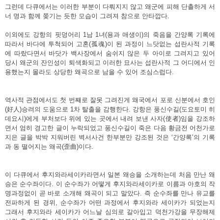
그런데 다큐에서는 이러한 부분이 다뤄지지 않고 왜군에 피해 단촐하게 서
너 명과 함께 쫒기는 듯한 모습이 그려져 참으로 안타깝다.
이외에도 강항의 핏덩어리 1남 1녀(용과 애생이)의 죽음을 간양록 기록에
따라서 바다에 투척되어 고혼(孤魂)이 된 과정이 느닷없는 섭란사적 기록
에 따랐다면서 바닷가 백사장에서 숨쉬지 않은 두 아이로 그려지고 있어
당시 왜군의 잔인성이 퇴색화되고 이러한 묘사는 섭란사적 그 어디에서 인
용했는지 몰라도 상당한 왜곡으로 남을 수 있어 조심스럽다.
역사적 관점에서도 첫 번째로 잘못 그려진게 왜국에서 포로 신분에서 호인
(好人)승려의 도움으로 1차 탈출을 감행한다. 강항은 풍신수길(도요토미 히
데요시)에게 부처보다 위에 있는 곳에서 내려 보낸 사자(使者)임을 강조하
면서 엄히 경고한 글이 누락되었고 풍신수길이 죽은 다음 황금전 어천가로
지은 글을 박박 지워버린 벽서사건 한부분만 강조된 것은 ‘간양록’의 기록
과 동 떨어지는 왜곡(歪曲)이다.
이 다큐에서 후지와라세이카라면서 일본 왜승을 소개하는데 처음 만난 왜
승은 순수좌이다. 이 순수좌가 어떻게 후지와라세이카로 이름과 아호의 작
명과정없이 곧 바로 소개해 왜곡이 되고 말았다. 즉 순수좌를 만나 유교를
전파하게 된 경위, 순수좌가 어떤 과정에서 후지와라 세이카가 되었는지
그래서 후지와라 세이카가 어느날 심의로 갈아입고 덕천가강을 무장해제