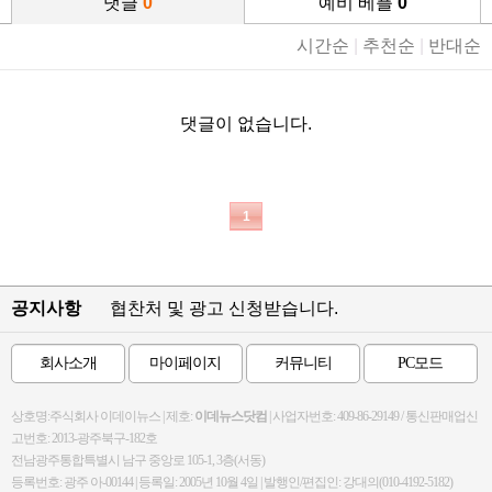
댓글
0
예비 베플
0
시간순
|
추천순
|
반대순
댓글이 없습니다.
1
공지사항
협찬처 및 광고 신청받습니다.
회사소개
마이페이지
커뮤니티
PC모드
상호명:주식회사 이데이뉴스 | 제호:
이데뉴스닷컴
| 사업자번호: 409-86-29149 / 통신판매업신
고번호: 2013-광주북구-182호
전남광주통합특별시 남구 중앙로 105-1, 3층(서동)
등록번호: 광주 아-00144 | 등록일: 2005년 10월 4일 | 발행인/편집인: 강대의(010-4192-5182)