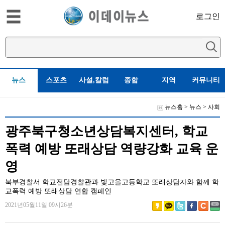
로그인
뉴스
스포츠
사설,칼럼
종합
지역
커뮤니티
뉴스홈
>
뉴스
>
사회
광주북구청소년상담복지센터, 학교
폭력 예방 또래상담 역량강화 교육 운
영
북부경찰서 학교전담경찰관과 빛고을고등학교 또래상담자와 함께 학
교폭력 예방 또래상담 연합 캠페인
2021년05월11일 09시26분