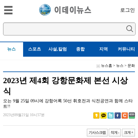
로그인
뉴스
스포츠
사설,칼럼
종합
지역
커뮤니티
뉴스홈
>
뉴스
>
문화
2023년 제4회 강항문화제 본선 시상
식
오는 9월 25일 09시에 강항어록 50선 휘호전과 식전공연과 함께 스타
트!!
2023년09월21일 10시57분
기사스크랩
작게 -
크게 +