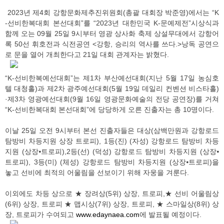
2023년 제4회 강항문화제추진위원회(총괄 대회장 박준영)에서는 “K
-선비한복대회 본선대회”를 “2023년 대한민국 K-문예제전”시상식과
함께 오는 09월 25일 9시부터 영광 상사화 축제 상설무대에서 강항어
록 50선 휘호전과 식전공연 <강항, 승리의 역사를 쓰다.>낭독 공연으
로 문을 열어 개최한다고 21일 대회 관계자는 밝혔다.
“K-선비한복예선대회”는 제1차 부산예선대회(지난 5월 17일 농심호
텔 대청홀)과 제2차 광주예선대회(5월 19일 데일리 컨벤션 비스타홀)
·제3차 영광예선대회(9월 16일 영광문화예술의 전당 공연장)를 거쳐
“K-선비한복대회 본선대회”에 당당하게 오른 진출자는 총 10명이다.
이날 25일 오전 9시부터 본선 진출자들은 대상(삼백만원과 강항로드
탐방비 차등지원 상장 트로피), 1등(진) (자성) 강항로드 탐방비 차등
지원 (상장⦁트로피),2등(선) (덕성) 강항로드 탐방비 차등지원 (상장⦁
트로피), 3등(미) (체성) 강항로드 탐방비 차등지원 (상장⦁트로피)을
놓고 선비에 최적의 어울림을 선보이기 위해 자웅을 겨룬다.
이외에도 차등 상으로 ★ 장려상(5위) 상장, 트로피,★ 선비 어울림상
(6위) 상장, 트로피 ★ 맵시상(7위) 상장, 트로피, ★ 스마일상(8위) 상
장, 트로피가 수여되고
www.edaynaea.com
에 발표될 예정이다.