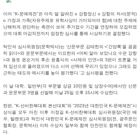
이어 “K-문예제전”은 아직 덜 알려진 o 강항정신 o 강항의 저서(문적)
o 가정과 가족(자유주제로 유학사상이 가미되어야 함)에 대한 주제에
난해하게 판단하는 측면이 보여 추가접수 기간을 연장하여 모집하였
으며 대회 마감직전까지 엄정한 심사를 통해 시상하기로 결정했다.
탁인석 심사위원장(문학박사)는 ‘산문부문 김태헌의 <'간양록'을 꼼꼼
히 읽다>와 운문부문에서는 이요헌의 <어찌 알아 보았나요 수은 강항
>과 동토 윤순거의 후손 윤흥식의 <사제의 인연>외 3편이 토론을 거
쳐 입선으로 올려졌으며 다소 시어 선택에 무리가 있었으나 그래도 접
근하는 태도와 메시지를 높이 평가했다.’고 심사평을 전했다.
이 날 대학․ 일반부(각 부문별 상금 10만원 및 상장수여)에서만 산문
과 운문부문 3명을 선발해 이날 25일 오후 15시에 수상한다.
한편, “K-선비한복대회 본선대회”와 “2023년 대한민국 K-문예제전”시
상식을 모두 마친 이후 이정길 K-선비한복대회 심사위원장(국민 배
우, 탈렌트)과 탁인석 대한민국 K-문예제전 심사위원장(전, 광주문인
협회장, 문학박사) 이하 수상자 일부와 함께 만찬연도 함께할 예정이
다.