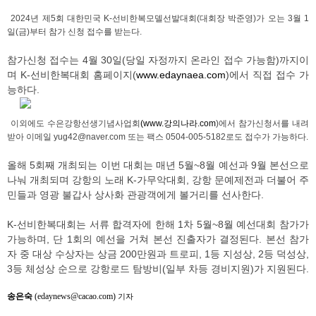
2024년 제5회 대한민국 K-선비한복모델선발대회(대회장 박준영)가 오는 3월 1
일(금)부터 참가 신청 접수를 받는다.
참가신청 접수는 4월 30일(당일 자정까지 온라인 접수 가능함)까지이
며 K-선비한복대회 홈페이지(
www.edaynaea.com
)에서 직접 접수 가
능하다.
이외에도 수은강항선생기념사업회
(www.강의나라.com
)에서 참가신청서를 내려
받아 이메일 yug42@naver.com 또는 팩스 0504-005-5182로도 접수가 가능하다.
올해 5회째 개최되는 이번 대회는 매년 5월~8월 예선과 9월 본선으로
나눠 개최되며 강항의 노래 K-가무악대회, 강항 문예제전과 더불어 주
민들과 영광 불갑사 상사화 관광객에게 볼거리를 선사한다.
K-선비한복대회는 서류 합격자에 한해 1차 5월~8월 예선대회 참가가
가능하며, 단 1회의 예선을 거쳐 본선 진출자가 결정된다. 본선 참가
자 중 대상 수상자는 상금 200만원과 트로피, 1등 지성상, 2등 덕성상,
3등 체성상 순으로 강항로드 탐방비(일부 차등 경비지원)가 지원된다.
송은숙
(edaynews@cacao.com)
기자