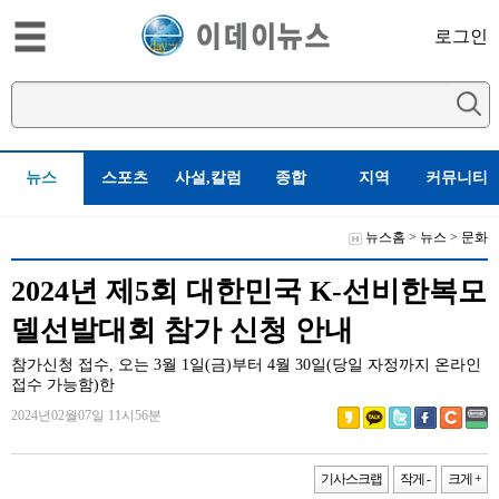
로그인
뉴스
스포츠
사설,칼럼
종합
지역
커뮤니티
뉴스홈
>
뉴스
>
문화
2024년 제5회 대한민국 K-선비한복모
델선발대회 참가 신청 안내
참가신청 접수, 오는 3월 1일(금)부터 4월 30일(당일 자정까지 온라인
접수 가능함)한
2024년02월07일 11시56분
기사스크랩
작게 -
크게 +