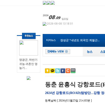
영광군, 하반기 귀농‧귀촌...
Y-식자재마트 나주점, 지역 인재...
광주특별시 남구, 조선대 교직원...
전남광주특별시교육청, 여름방학...
순천시, 순천지역건축사협회와 ...
전남광주!특별시 여수교육지원청...
장성군, 프랑스 요리사들 친환경...
전남광주특별시, 해남서 국내 최...
티커뉴스
장성군 “내년도 외국인 계절근...
나주 남평읍 도심속, ‘우리동네...
영광군, 하반기 귀농‧귀촌...
영광군, 하반기
귀농‧귀촌인 영
농기...
동춘 윤흥식 강항로드(RO
2024년 강항로드(ROAD)탐방단...강항 정신의 향
등록날짜 [ 2024년11월25일 21시03분 ]