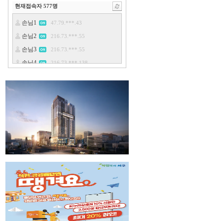
현재접속자
577
명