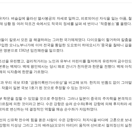
소유자다
.
벼슬길에 올라선 멸사봉공의 자세로 일하고
,
피로되어선 자식을 잃는 아픔
,
철
래 상황 등 여러 악조건 속에서도 적국의 정세를 살펴 세 번이나
‘
적중봉소
’
를 올렸다
.
사들이
칼로서 모든 걸 해결하려는 그러한 국가체제였다
.
다이묘들이 할거하며 칼춤을
입한 오나노부나가에 이어 전국을 통일한 도요토미 히데요시가 '중국을 칠테니 길을
은 명분으로
1592년 임진왜란을 일으켰다
.
조선을 유린했고
, 걸리적거리는 노인과 유부녀 어린이를 철저하게 유린하며
금수만도
본류는 백제다
.
백제 왕인박사는 당시 왜로 건너가 천자문과 한문을 전했다
. 백제
아직
왜의 식자층에 한문을 가르쳤다
.
’
과 우리 국보
83
호
‘
금동미륵반가사유상
’
을 비교해 보자
.
한치의 빈틈도 없이 그야말
 작품이 일본 국보
1
호가 된 것으로 추정할 수 있는 것이다
.
부 학문을 접할 수 있었을 것으로 추정한다
.
그러나
일본이 중국의 주자학을 본격적으
가르침에 의한 것이라고 본다
.
수은 강항은 승려 순수좌(후에 강항에 의해 후지하라 세
유학자로 변신하는 데 결정적인 역할을 왜승 순수좌가 자임하였다
.
선의 신유학 전수에 힘을 쏟은 사람이 수은 강항이다. 처자식을 바다에 고혼으로 보내
 강항의 지성상 그리고 그의 배려심(오모이 야리)이 움직여 선비로서 절의정신의 실천