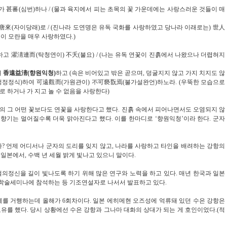
가
甚蕃
(
심번
)
하나 /
(
물과 육지에서 피는 초목의 꽃 가운데에는 사랑스러운 것들이 매
唐來
(
자이당래
)
로 /
(
진나라 도연명은 유독 국화를 사랑하였고 당나라 이래로는
)
世人
이 모란을 매우 사랑하였다
.)
하고
濯淸連而
(
탁청연이
)
不夭
(
불요
) /
(
나는 유독 연꽃이 진흙에서 나왔으나 더렵혀지
며
香遠益淸
(
향원익청
)
하고
(
속은 비어있고 밖은 곧으며
,
덩굴지지 않고 가지 치지도 않
정정정식
)
하여
可遠觀而
(
가원관이
)
不可褻翫焉
(
불가설완언
)
하노라
.
(
우뚝한 모습으로
로 하거나 가 지고 놀 수 없음을 사랑한다
)
의 그 어떤 꽃보다도 연꽃을 사랑한다고 했다
.
진흙 속에서 피어나면서도 오염되지 않
 향기는 멀어질수록 더욱 맑아진다고 했다
.
이를 한마디로
‘
향원익청
’
이라 한다
.
군자
가
?
언제 어디서나 군자의 도리를 잊지 않고
,
나라를 사랑하고 타인을 배려하는 강항의
 일본에서
,
수백 년 세월 밝게 빛나고 있으니 말이다
.
절의정신을 길이 빛나도록 하기 위해 많은 연구와 노력을 하고 있다
. 매년
한국과 일본
 학술
세미나에 참석하는 등 기조연설자로 나서서 발표하고 있다
.
제를 거행하는데 올해가 6회차이다
. 일본 에히메현
오즈성에 억류돼 있던 수은 강항은
교유를 했다
.
당시 상황에선 수은 강항과 그나마 대화의 상대가 되는 게 호인이었다
.(적