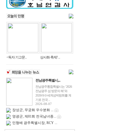
<독자 기고문...
상사화 축제! ...
전남광주특별시,...
전남광주통합특별시는 ‘2026
전남광주 섬 방문의 해’와
2026여수세계섬박람회를 계
기로 전국 ...
2026-08-07
장성군, 무궁화 우수분화 ...
영광군, 제81회 전국남녀종...
민형배 광주특별시장, RCY ...