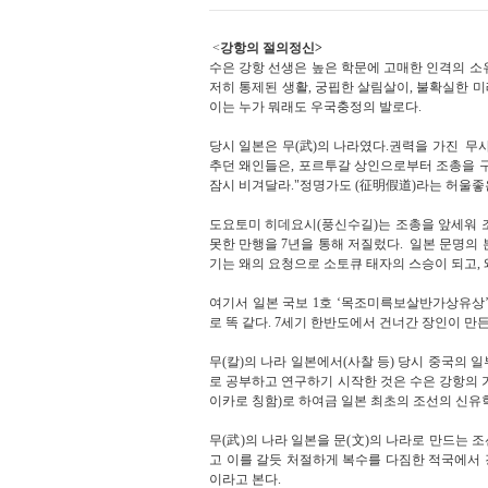
<
강항의 절의정신>
수은 강항 선생은 높은 학문에 고매한 인격의 
저히 통제된 생활
,
궁핍한 살림살이
,
불확실한 미
이는 누가 뭐래도 우국충정의 발로다
.
당시 일본은 무
(
武
)
의 나라였다
.권력을 가진 무
추던 왜인들은
,
포르투갈 상인으로부터 조총을 구
잠시 비겨달라."
정명가도 (征明假道)라는 허울좋
도요토미 히데요시(풍신수길)는 조총을 앞세워 
못한 만행을 7년을 통해 저질렀다
.
일본 문명의 
기는 왜의 요청으로 소토큐 태자의 스승이 되고
,
여기서 일본 국보
1
호
‘
목조미륵보살반가상유상
로 똑 같다
. 7
세기 한반도에서 건너간 장인이 만든
무(칼)의 나라 일본에서(사찰 등) 당시
중국의 일
로 공부하고 연구하기 시작한 것은 수은 강항의 
이카로 칭함)로 하여금 일본 최초의 조선의 신
무
(
武
)
의 나라 일본을 문
(
文
)
의 나라로 만드는 조
고 이를 갈듯 처절하게 복수를 다짐한 적국에서
이라고 본다
.