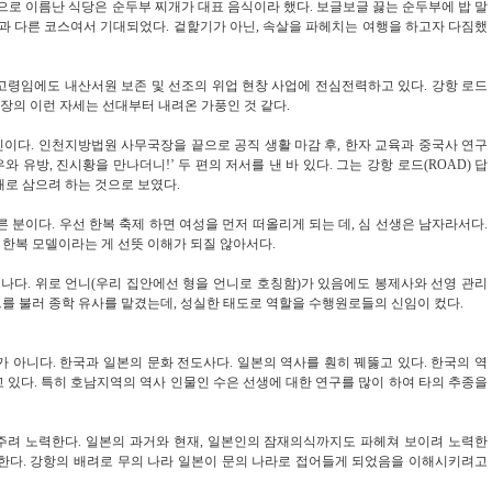
으로 이름난 식당은 순두부 찌개가 대표 음식이라 했다
.
보글보글 끓는 순두부에 밥 말
과 다른 코스여서 기대되었다
.
겉핥기가 아닌
,
속살을 파헤치는 여행을 하고자 다짐했
고령임에도 내산서원 보존 및 선조의 위업 현창 사업에 전심전력하고 있다
.
강항 로드
회장의 이런 자세는 선대부터 내려온 가풍인 것 같다
.
신이다
.
인천지방법원 사무국장을 끝으로 공직 생활 마감 후
,
한자 교육과 중국사 연구
우와 유방
,
진시황을 만나더니
!’
두 편의 저서를 낸 바 있다
.
그는 강항 로드
(ROAD)
답
재로 삼으려 하는 것으로 보였다
.
른 분이다
.
우선 한복 축제 하면 여성을 먼저 떠올리게 되는 데
,
심 선생은 남자라서다
.
 한복 모델이라는 게 선뜻 이해가 되질 않아서다
.
어나다
.
위로 언니
(
우리 집안에선 형을 언니로 호칭함
)
가 있음에도 봉제사와 선영 관리
그를 불러 종학 유사를 맡겼는데
,
성실한 태도로 역할을 수행원로들의 신임이 컸다
.
가 아니다
. 한국과 일본의
문화 전도사다
.
일본의 역사를 훤히 꿰뚫고 있다
.
한국의 역
고 있다
.
특히 호남지역의 역사 인물인 수은 선생에 대한 연구를 많이 하여 타의 추종을
주려 노력한다
.
일본의 과거와 현재
,
일본인의 잠재의식까지도 파헤쳐 보이려 노력한
 한다
.
강항의 배려로 무의 나라 일본이 문의 나라로 접어들게 되었음을 이해시키려고