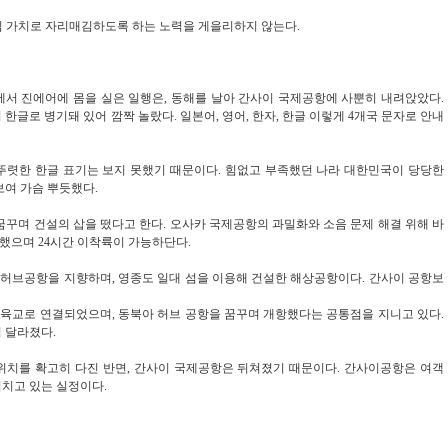
심 가치로 자리매김하도록 하는 노력을 게을리하지 않는다
.
서 진에어에 몸을 실은 일행은
,
동해를 날아 간사이 국제공항에 사뿐히 내려앉았다
.
 한글로 병기돼 있어 깜짝 놀랐다
.
일본어
,
영어
,
한자
,
한글 이렇게
4
개국 문자로 안내
뚜렷한 한글 표기는 보지 못했기 때문이다
.
힘없고 부족했던 나라 대한민국이 당당한
보여 가슴 뿌듯했다
.
꿈꾸며 건설의 삽을 떴다고 한다
.
오사카 국제공항의 과밀화와 소음 문제 해결 위해 바
항했으며
24
시간 이착륙이 가능하단다
.
 허브공항을 지향하며
,
영종도 일대 섬을 이용해 건설한 해상공항이다
.
간사이 공항보
연육교로 연결되었으며
,
동북아 허브 공항을 꿈꾸며 개항했다는 공통점을 지니고 있다
.
히 달라졌다
.
위치를 확고히 다진 반면
,
간사이 국제공항은 뒤쳐졌기 때문이다
.
간사이공항은 여객
미치고 있는 실정이다
.