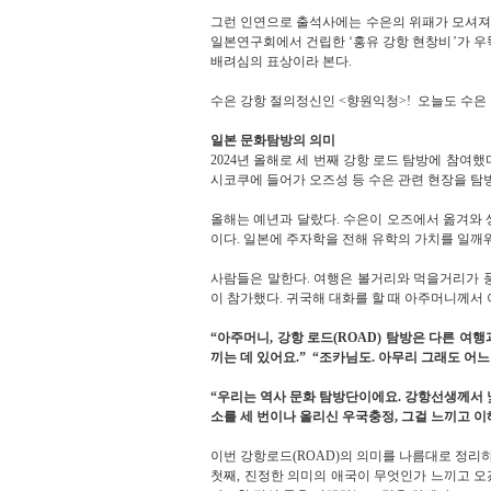
그런 인연으로 출석사에는 수은의 위패가 모셔져
일본연구회에서 건립한
‘
홍유 강항 현창비
’
가 우
배려심의 표상이라 본다
.
수은 강항 절의정신인 <향원익청>
!
오늘도 수은
일본 문화탐방의 의미
2024년 올해로 세 번째 강항 로드 탐방에 참여했
시코쿠에 들어가 오즈성 등 수은 관련 현장을 
올해는 예년과 달랐다
.
수은이 오즈에서 옮겨와 
이다
.
일본에 주자학을 전해 유학의 가치를 일깨
사람들은 말한다
.
여행은 볼거리와 먹을거리가 
이 참가했다
.
귀국해 대화를 할 때 아주머니께서
“
아주머니
,
강항 로드
(ROAD)
탐방은 다른 여행
끼는 데 있어요
.”
“
조카님도
.
아무리 그래도 어느
“
우리는 역사 문화 탐방단이에요
. 강항선생께서
소를 세 번이나 올리신 우국충정
,
그걸 느끼고 이
이번 강항로드(ROAD)의 의미를 나름대로 정리
첫째
,
진정한 의미의 애국이 무엇인가 느끼고 오