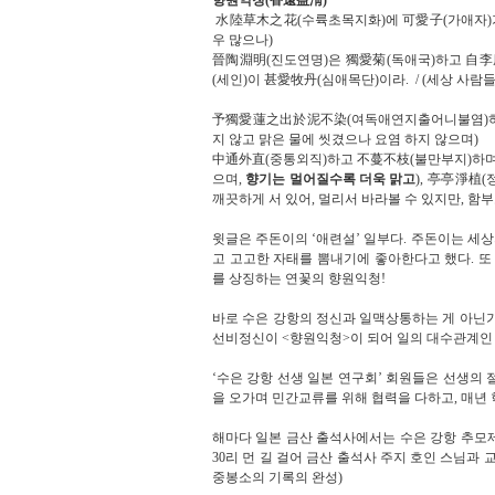
향원익청
(
香遠益淸
)
水陸草木之花
(
수륙초목지화
)
에
可愛子
(
가애자
)
우 많으나
)
晉陶淵明
(
진도연명
)
은
獨愛菊
(
독애국
)
하고
自李
(
세인
)
이
甚愛牧丹
(
심애목단
)
이라
. /
(
세상 사람들
予獨愛蓮之出於泥不染
(
여독애연지출어니불염
)
지 않고 맑은 물에 씻겼으나 요염 하지 않으며
)
中通外直
(
중통외직
)
하고
不蔓不枝
(
불만부지
)
하
으며
,
향기는 멀어질수록 더욱 맑고
),
亭亭淨植
(
깨끗하게 서 있어
,
멀리서 바라볼 수 있지만
,
함부
윗글은 주돈이의
‘
애련설
’
일부다
.
주돈이는 세상
고 고고한 자태를 뽐내기에 좋아한다고 했다
.
또
를 상징하는 연꽃의 향원익청
!
바로 수은 강항의 정신과 일맥상통하는 게 아닌
선비정신이 <향원익청>이 되어 일의 대수관계인
‘
수은 강항 선생 일본 연구회
’
회원들은 선생의 
을 오가며 민간교류를 위해 협력을 다하고
, 매년
해마다 일본 금산 출석사에서는 수은 강항 추모
30
리 먼 길 걸어 금산 출석사 주지 호인 스님과 
중봉소의 기록의 완성)