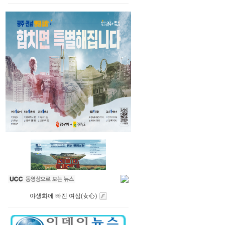
야생화에 빠진 여심(女心)