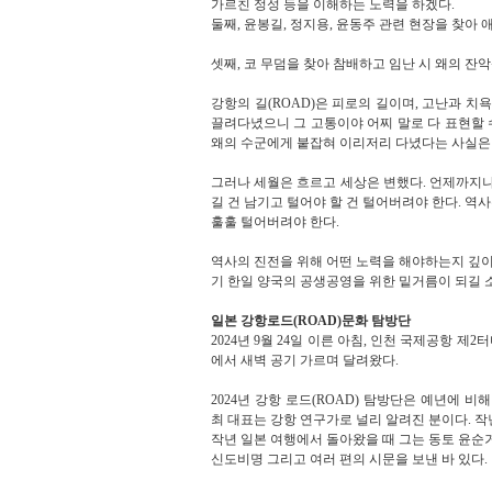
가르친 정성 등을 이해하는 노력을 하겠다
.
둘째
,
윤봉길
,
정지용
,
윤동주 관련 현장을 찾아 
셋째
,
코 무덤을 찾아 참배하고 임난 시 왜의 잔
강항의 길
(ROAD)
은 피로의 길이며
,
고난과 치욕
끌려다녔으니 그 고통이야 어찌 말로 다 표현할
왜의 수군에게 붙잡혀 이리저리 다녔다는 사실은 
그러나 세월은 흐르고 세상은 변했다
.
언제까지나
길 건 남기고 털어야 할 건 털어버려야 한다
.
역사
훌훌 털어버려야 한다
.
역사의 진전을 위해 어떤 노력을 해야하는지 깊이
기 한일 양국의 공생공영을 위한 밑거름이 되길
일본 강항로드
(ROAD)
문화 탐방단
2024
년
9
월
24
일 이른 아침
,
인천 국제공항 제
2
터
에서 새벽 공기 가르며 달려왔다
.
2024
년 강항 로드
(ROAD)
탐방단은 예년에 비해
최 대표는 강항 연구가로 널리 알려진 분이다
.
작
작년 일본 여행에서 돌아왔을 때 그는 동토 윤순
신도비명 그리고 여러 편의 시문을 보낸 바 있다
.