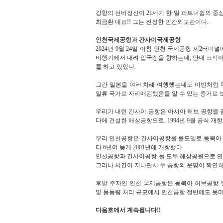
강항의 선비정신이
21
세기 한
·
일 파트너쉽의 중
최금환 대표
!!
그는 진정한 민간외교관이다
.
인천국제공항과 간사이국제공항
2024
년
9
월
24
일 아침 인천 국제공항 제
2
터미널에
비행기에서 내려 입국장을 향하는데
,
안내 표식이
를 하고 있었다
.
그간 일본을 여러 차례 여행했는데도 이번처럼 
일류 국가로 자리매김했음을 알 수 있는 증거로 
우리가 내린 간사이 공항은 아시아 허브 공항을 
다에 건설한 해상공항으로
, 1994
년
9
월 공식 개
우리 인천공항은 간사이공항을 롤모델로 동북아
다
6
년여 늦게
2001
년에 개항했다
.
인천공항과 간사이공항 둘 모두 해상공원으로 
그러나 시간이 지나면서 두 공항의 운명이 확연
후발 주자인 인천 국제공항은 동북아 허브공항 
및 물동량 처리 규모에서 인천공항 절반에도 못
다음호에서 계속됩니다!!