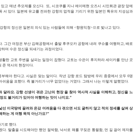
 있고 매년 추모제를 모신다
. 또,
시코쿠를 지나 에이메현 오즈시 시민회관 광장 앞에
뚝 서 있다
.
일본에 유교를 전파한 강항의 업적을 기리기 위한 일본인 특유의 지성심과
 강항의 정신은 일본의 의식 있는 사람들에 의해
<향원익청>으로
빛나고 있다
.
다
.
그간 여정은 부산 김해공항에서 출발 후쿠오카 공항에 내려 쿠슈를 여행하고
,
배로
탐방하며 수은 정신을 되새기는 과정이었다
.
생활한 교토 주변을 살피는 일정이 잡혔다
.
교토는 수은이 후지하라 세이카를 만난 곳
워 준 역사의 현장이다
.
풍부해야 한다고
.
사실은 맞는 말이다
.
작년 강항 로드 탐방에 우리 종중에서 모두 6명
 아쉬움을 표했다
.
즉 볼거리가 너무 없었다는 거였다
.
그래서 나는 이렇게 말했었다
.
과 달라요
.
강항 선생이 겪은 고난의 현장 을 찾아 역사적 사실을 이해하고
,
정신을 느
정도 볼거리가 있어야 여행하는 맛이 나지요
.”
낯선 이국땅에 끌려와 온갖 어려움을 다 겪으면 서도 굴하지 않고 적의 정세를 살펴 상
해하는 게 여행 목적 아닌가요
?”
하기로 했다
.
겠다
.
탈출을 시도해야만 했던 절박함
,
낙서로 왜를 꾸짖은 통렬함
,
먼 길 걸어 제자를