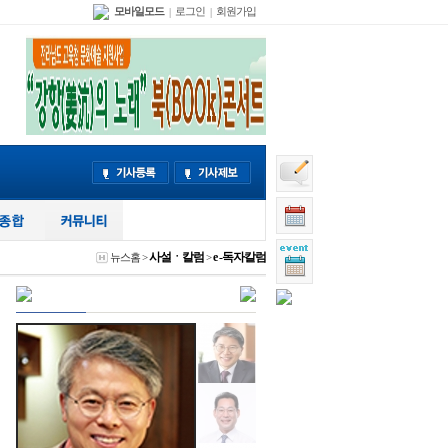
모바일모드
로그인
회원가입
|
|
사설ㆍ칼럼
e -독자칼럼
뉴스홈
>
>