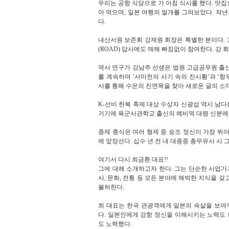
우리는 공항 식당으로 가 아침 식사를 했다
.
맛집
아 먹으며
,
일본 여행의 얼개를 그려보았다
.
작년
다
.
내산서원 보존회 강재원 회장은 특별한 분이다
.
(ROAD)
답사에도 매해 빠짐없이 참여한다
.
강 
역사 연구가 강남주 선생은 법원 고급공무원 출
를 계속하며
‘
사마천의 사기 속의 진시황
’
과
‘
항
사를 통해 수은의 진면목을 찾아 새로운 글의 소
K-
선비 한복 축제 대상 수상자 신광섭 역시 남다
거기에 육군사관학교 출신의 예비역 대령 신분에
종제 충식은 여러 형제 중 숭조 정신이 가장 뛰
에 앞장선다
.
십수 년 전 내 대종중 총무유사 시 
여기서 다시 최금환 대표!!
그에 대해 소개하고자 한다. 그는 단순한 사업가
사
,
문화
,
전통 등 모든 분야에 해박한 지식을 갖
불허한다
.
최 대표는 한국 관광객에게 일본의 속살을 보여
다
.
일본인에게 강항 정신을 이해시키는 노력도
도 노력했다
.