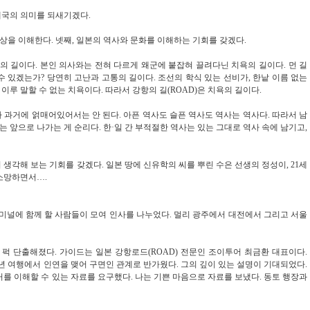
애국의 의미를 되새기겠다
.
악상을 이해한다
.
넷째
,
일본의 역사와 문화를 이해하는 기회를 갖겠다
.
의 길이다
.
본인 의사와는 전혀 다르게 왜군에 붙잡혀 끌려다닌 치욕의 길이다
.
먼 길
 수 있겠는가
?
당연히 고난과 고통의 길이다
.
조선의 학식 있는 선비가
,
한낱 이름 없는
이루 말할 수 없는 치욕이다
.
따라서 강항의 길
(ROAD)
은 치욕의 길이다
.
 과거에 얽매어있어서는 안 된다
.
아픈 역사도 슬픈 역사도 역사는 역사다
.
따라서 남
는 앞으로 나가는 게 순리다
.
한
·
일 간 부적절한 역사는 있는 그대로 역사 속에 남기고
,
 생각해 보는 기회를 갖겠다
.
일본 땅에 신유학의 씨를 뿌린 수은 선생의 정성이
, 21
세
 소망하면서
…
.
미널에 함께 할 사람들이 모여 인사를 나누었다
.
멀리 광주에서 대전에서 그리고 서울
 퍽 단출해졌다
.
가이드는 일본 강항로드
(ROAD)
전문인 조이투어 최금환 대표이다
.
년 여행에서 인연을 맺어 구면인 관계로 반가웠다
.
그의 깊이 있는 설명이 기대되었다
.
거를 이해할 수 있는 자료를 요구했다
.
나는 기쁜 마음으로 자료를 보냈다
.
동토 행장과