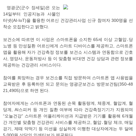
영광군(군수 장세일)은 오는
14일부터 인공지능과 사물인
터넷(AI-IoT)을 활용한 어르신 건강관리사업 신규 참여자 300명을 선
착순 모집한다고 밝혔다.
보건소에 따르면 이 사업은 스마트폰을 소지한 65세 이상 고혈압․당
뇨병 등 만성질환 어르신에게 스마트 디바이스를 제공하고, 스마트폰
앱을 활용해 자가 건강측정 정보를 보건소 시스템과 연동함으로 간호
사, 영양사, 운동처방사 등 이 맞춤형 비대면 건강 상담과 관련 정보를
제공하는 건강관리 서비스이다.
참여를 희망하는 경우 보건소를 직접 방문하여 스마트폰 앱 사용법을
교육받은 후 등록하면 되고 문의는 영광군보건소 방문보건팀(350-48
21,4905)으로 하면 된다.
참여자에게는 스마트폰과 연동된 손목 활동량계, 체중계, 혈압계, 혈
당계, AI스피커 등 개인 질환 여부에 따라 건강측정기기가 지원되며
“오늘건강” 스마트폰 어플리케이션과 지급받은 기기를 활용해 6개월
간 개인별 맞춤형 건강관리 서비스를 제공하고, 혈압․혈당 체크, 매일
걷기, 제때 약먹기 등 미션을 성실하게 이행한 대상자에게는 두 달에
5,000원 상당의 인센티브가 제공된다.