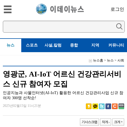
로그인
뉴스
스포츠
사설,칼럼
종합
지역
커뮤니티
뉴스홈
>
뉴스
>
사회
영광군, AI-IoT 어르신 건강관리서비
스 신규 참여자 모집
인공지능과 사물인터넷(AI-IoT) 활용한 어르신 건강관리사업 신규 참
여자 300명 선착순!
2025년02월15일 11시21분
기사스크랩
작게 -
크게 +