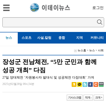
로그인
뉴스
스포츠
사설,칼럼
종합
지역
커뮤니티
뉴스홈
>
뉴스
>
사회
장성군 전남체전, “5만 군민과 함께
성공 개최” 다짐
27일 양대체전 ‘자원봉사자 발대식 및 성공체전 다짐대회’ 가져
2025년02월28일 09시34분
기사스크랩
작게 -
크게 +