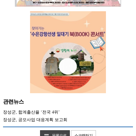
관련뉴스
장성군, 합계출산율 ‘전국 4위’
장성군, 공모사업 대응계획 보고회
목록으로
스크랩하기