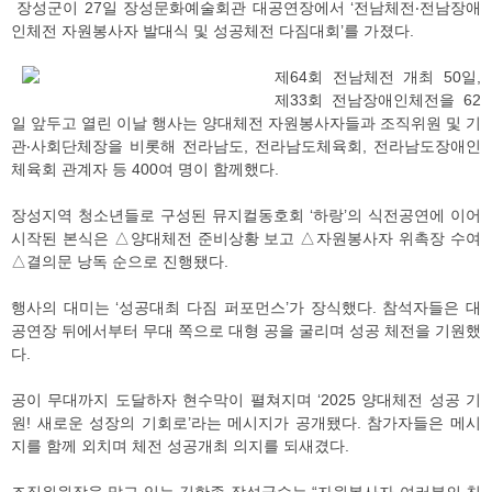
장성군이 27일 장성문화예술회관 대공연장에서 ‘전남체전‧전남장애
인체전 자원봉사자 발대식 및 성공체전 다짐대회’를 가졌다.
제64회 전남체전 개최 50일,
제33회 전남장애인체전을 62
일 앞두고 열린 이날 행사는 양대체전 자원봉사자들과 조직위원 및 기
관‧사회단체장을 비롯해 전라남도, 전라남도체육회, 전라남도장애인
체육회 관계자 등 400여 명이 함께했다.
장성지역 청소년들로 구성된 뮤지컬동호회 ‘하랑’의 식전공연에 이어
시작된 본식은 △양대체전 준비상황 보고 △자원봉사자 위촉장 수여
△결의문 낭독 순으로 진행됐다.
행사의 대미는 ‘성공대최 다짐 퍼포먼스’가 장식했다. 참석자들은 대
공연장 뒤에서부터 무대 쪽으로 대형 공을 굴리며 성공 체전을 기원했
다.
공이 무대까지 도달하자 현수막이 펼쳐지며 ‘2025 양대체전 성공 기
원! 새로운 성장의 기회로’라는 메시지가 공개됐다. 참가자들은 메시
지를 함께 외치며 체전 성공개최 의지를 되새겼다.