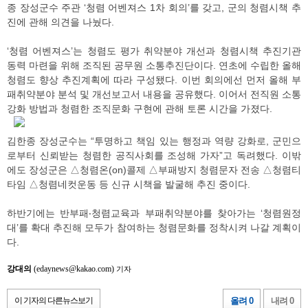
종 장성군수 주관 ‘청렴 어벤져스 1차 회의’를 갖고, 군의 청렴시책 추
진에 관해 의견을 나눴다.
‘청렴 어벤져스’는 청렴도 평가 취약분야 개선과 청렴시책 추진기관
동력 마련을 위해 조직된 공무원 소통추진단이다. 연초에 수립한 올해
청렴도 향상 추진계획에 따라 구성됐다. 이번 회의에선 먼저 올해 부
패취약분야 분석 및 개선보고서 내용을 공유했다. 이어서 전직원 소통
강화 방법과 청렴한 조직문화 구현에 관해 토론 시간을 가졌다.
김한종 장성군수는 “투명하고 책임 있는 행정과 역량 강화로, 군민으
로부터 신뢰받는 청렴한 공직사회를 조성해 가자”고 독려했다. 이밖
에도 장성군은 △청렴온(on)콜제 △부패방지 청렴문자 전송 △청렴티
타임 △청렴네컷운동 등 신규 시책을 발굴해 추진 중이다.
하반기에는 반부패‧청렴교육과 부패취약분야를 찾아가는 ‘청렴원정
대’를 확대 추진해 모두가 참여하는 청렴문화를 정착시켜 나갈 계획이
다.
강대의
(edaynews@kakao.com)
기자
이 기자의 다른뉴스보기
올려 0
내려 0