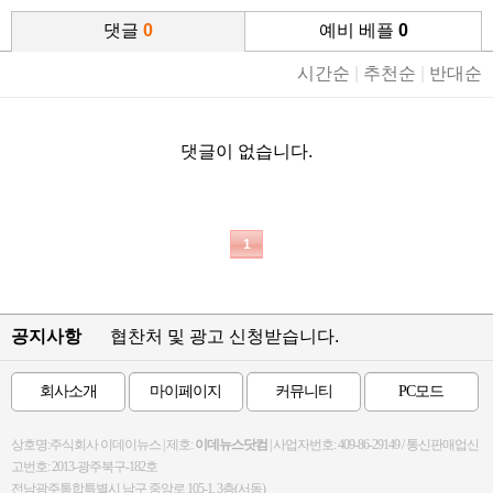
댓글
0
예비 베플
0
시간순
|
추천순
|
반대순
댓글이 없습니다.
1
공지사항
협찬처 및 광고 신청받습니다.
회사소개
마이페이지
커뮤니티
PC모드
상호명:주식회사 이데이뉴스 | 제호:
이데뉴스닷컴
| 사업자번호: 409-86-29149 / 통신판매업신
고번호: 2013-광주북구-182호
전남광주통합특별시 남구 중앙로 105-1, 3층(서동)