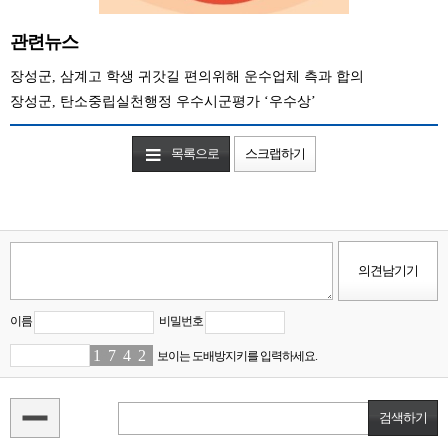
관련뉴스
장성군, 삼계고 학생 귀갓길 편의위해 운수업체 측과 합의
장성군, 탄소중립실천행정 우수시군평가 ‘우수상’
목록으로
스크랩하기
이름
비밀번호
1
8
7
8
4
9
2
1
보이는 도배방지키를 입력하세요.