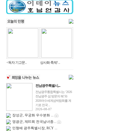
<독자 기고문...
상사화 축제! ...
전남광주특별시,...
전남광주통합특별시는 ‘2026
전남광주 섬 방문의 해’와
2026여수세계섬박람회를 계
기로 전국 ...
2026-08-07
장성군, 무궁화 우수분화 ...
영광군, 제81회 전국남녀종...
민형배 광주특별시장, RCY ...