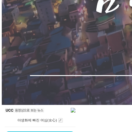
야생화에 빠진 여심(女心)