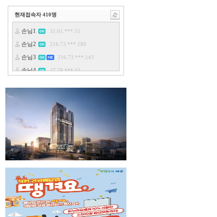
현재접속자
410
명