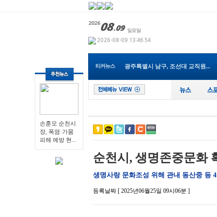
전남광주특별시, 여수세계섬박람...
전남광주특별시, ‘발전공기업 ...
광주창의융합교육원, 중등 영어...
광주특별시 서구, 폭염 극복 얼...
영광군, 하반기 귀농‧귀촌...
Y-식자재마트 나주점, 지역 인재...
티커뉴스
광주특별시 남구, 조선대 교직원...
전남광주특별시교육청, 여름방학...
손훈모 순천시장, 폭염·가뭄 피...
손훈모 순천시
장, 폭염·가뭄
피해 예방 현...
순천시, 생명존중문화 
생명사랑 문화조성 위해 관내 동산중 등 
등록날짜 [ 2025년06월25일 09시06분 ]