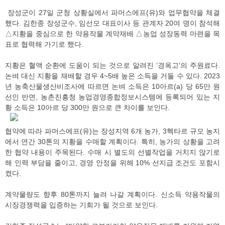
장성군이 27일 군청 상황실에서 파머스에프(유)와 업무협약을 체결
했다. 김한종 장성군수, 임선모 대표이사 등 관계자 20여 명이 참석해
△지황을 중심으로 한 약용작물 계약재배 △농업 성장동력 마련을 목
표로 협력해 가기로 했다.
지황은 혈액 순환에 도움이 되는 것으로 알려진 ‘경옥고’의 주원료다.
논벼 대신 지황을 재배할 경우 4~5배 높은 소득을 거둘 수 있다. 2023
년 농축산물생산비조사에 따르면 논벼 소득은 10아르(a) 당 65만 원
선인 반면, 농촌진흥청 농업경영종합정보시스템에 등록되어 있는 지
황 소득은 10아르 당 300만 원으로 큰 차이를 보인다.
협약에 따라 파머스에프(유)는 장성지역 6개 농가, 3헥타르 규모 농지
에서 연간 30톤의 지황을 수매할 계획이다. 특히, 농가의 상황을 고려
한 협약 내용이 주목된다. 수매 시 별도의 선별작업을 거치지 않기로
해 인력 부담을 줄이고, 경영 안정을 위해 10% 선지급 조건도 포함시
켰다.
계약물량도 향후 80톤까지 늘려 나갈 계획이다. 신소득 약용작물의
시장경쟁력을 입증하는 기회가 될 것으로 보인다.