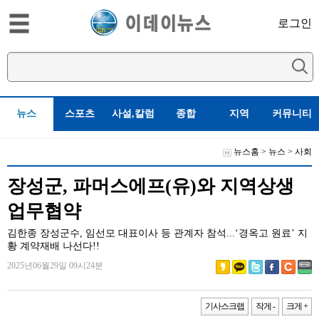
로그인
뉴스
스포츠
사설,칼럼
종합
지역
커뮤니티
뉴스홈
>
뉴스
>
사회
장성군, 파머스에프(유)와 지역상생
업무협약
김한종 장성군수, 임선모 대표이사 등 관계자 참석...‘경옥고 원료’ 지
황 계약재배 나선다!!
2025년06월29일 09시24분
기사스크랩
작게 -
크게 +