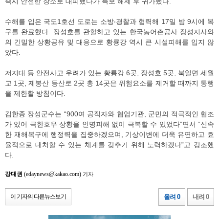
즉시 안전한 장소로 대피했다가 특보 해제 후 귀가했다.
수해를 입은 국도1호선 도로는 소방‧경찰과 협력해 17일 밤 9시에 복
구를 완료했다. 장성호를 관할하고 있는 한국농어촌공사 장성지사와
의 긴밀한 상황공유 및 대응으로 황룡강 역시 큰 시설피해를 입지 않
았다.
저지대 등 안전사고 우려가 있는 황룡강 6곳, 장성호 5곳, 북일면 세월
교 1곳, 제봉산 등산로 2곳 총 14곳은 위험요소를 제거할 때까지 통행
을 제한할 방침이다.
김한종 장성군수는 “900여 공직자와 협업기관, 군민의 적극적인 협조
가 있어 극한호우 상황을 인명피해 없이 극복할 수 있었다”면서 “신속
한 재해복구에 행정력을 집중하겠으며, 기상이변에 더욱 유연하고 효
율적으로 대처할 수 있는 체계를 갖추기 위해 노력하겠다”고 강조했
다.
강대권
(edaynews@kakao.com)
기자
이 기자의 다른뉴스보기
올려 0
내려 0