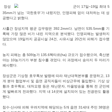
장성
군이 17일~19일 최대 5
35mm가 넘는 ‘극한호우’가 내렸지만, 인명피해 없이 대처하는 데 성
공했다고 밝혔다.
사흘간 장성지역 평균 강우량은 392.2mm다. 남면이 535.5mm를 기
록해 가장 많은 비가 내린 지역으로 분석됐다. 인명피해는 발생하지
않았으며 19일까지 공공시설 24건, 사유시설 20건의 피해가 접수됐
다.
농지 피해는 총 509농가 135.6헥타르(ha) 규모가 접수됐으며, 축산분
야는 10농가가가 부분 침수를 겪었다. 이 과정에서 송아지 두 마리가
폐사했다.
장성군은 기상청 호우특보 발령에 따라 재난대책본부를 운영하고, 13
개 분야 협업부서 및 읍면 공직자들이 비상근무에 돌입했다. 기상 상
황과 호우특보, 대처요령 등은 재난문자, 마을방송을 통해 전 군민에
게 발빠르게 전파했다. 지역 내 14곳에 설치되어 있는 전광판도 활용
했다.
침수‧산사태 피해 우려지역에 해당되는 5개 읍면 31세대 주민 38명은