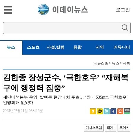
로그인
뉴스
스포츠
사설,칼럼
종합
지역
커뮤니티
뉴스홈
>
뉴스
>
사회
김한종 장성군수, ‘극한호우’ “재해복
구에 행정력 집중”
재난대책본부 운영, 발빠른 현장대처 주효… ‘최대 535mm 극한호우’
인명피해 없었다
2025년07월21일 08시16분
기사스크랩
작게 -
크게 +