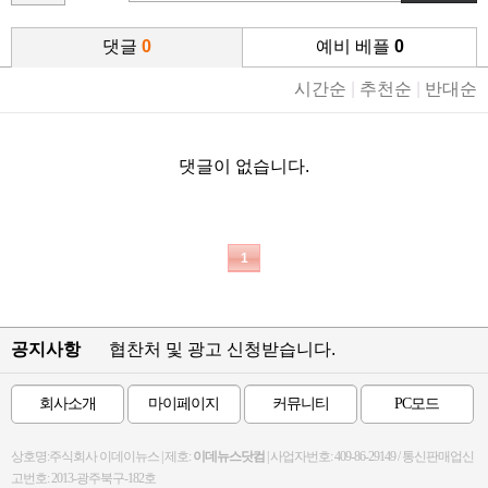
댓글
0
예비 베플
0
시간순
|
추천순
|
반대순
댓글이 없습니다.
1
공지사항
협찬처 및 광고 신청받습니다.
회사소개
마이페이지
커뮤니티
PC모드
상호명:주식회사 이데이뉴스 | 제호:
이데뉴스닷컴
| 사업자번호: 409-86-29149 / 통신판매업신
고번호: 2013-광주북구-182호