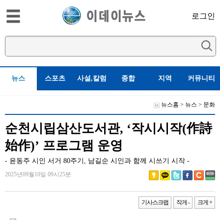
로그인
뉴스
스포츠
사설,칼럼
종합
지역
커뮤니티
뉴스홈
>
뉴스
>
문화
순천시립삼산도서관, ‘작시시작(作詩
始作)’ 프로그램 운영
- 윤동주 시인 서거 80주기, 남길순 시인과 함께 시쓰기 시작 -
2025년09월10일 09시25분
기사스크랩
작게 -
크게 +