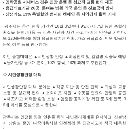
- 영락공원 시내버스 경유·연장 운행 등 성묘객 교통 편의 제공
- 응급의료기관 26곳, 문여는 병원·약국 운영 등 진료공백 방지
- 상생카드 13% 특별할인·범시민 캠페인 등 지역경제 활력 기대
광주시는 추석 연휴 기간인 10월 3일부터 9일까지 7일 동안 종합상
황실을 운영, 태풍 등 각종 재난과 사건·사고 대비에 만전을 기한다.
또 120콜센터를 통해 응급의료기관 현황, 가스 공급업소, 민원 발급기
운영 여부 등을 안내한다.
이번 종합대책은 ▲시민생활 안정 ▲비상진료 및 감염병·식중독 예방
▲물가안정 등 3개 분야, 10개 항목, 48개 과제로 추진된다.
◇ 시민생활안정 대책
시민생활안정 대책 분야는 ▲각종 재난 및 안전 관리 ▲귀성객 교통
소통 및 성묘객 편의 ▲소외이웃 지원 ▲수돗물‧연료의 안정적 공급
▲깨끗하고 쾌적한 환경 조성 ▲엄정한 공직기강 확립 등 6개 항목, 3
6개 과제를 중심으로 시행한다.
광주시는 안전한 명절 연휴를 위해 재난관리체계를 유지하고, 산불방
지 상황실 운영, 다중이용시설 안전점검 등 안전사고에 적극 대응한