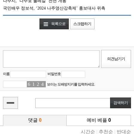
나주시, ‘나주호 둘레길’ 전면 개통
국민배우 정보석, ‘2024 나주영산강축제’ 홍보대사 위촉
목록으로
스크랩하기
이름
비밀번호
6
5
1
4
2
4
4
3
보이는 도배방지키를 입력하세요.
댓글
0
예비 베플
0
시간순
|
추천순
|
반대순