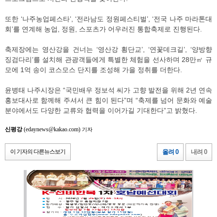
또한 ‘나주농업페스타’, ‘전라남도 정원페스티벌’, ‘전국 나주 마라톤대
회’를 연계해 농업, 정원, 스포츠가 어우러진 통합축제로 진행된다.
축제장에는 영산강을 건너는 ‘영산강 횡단교’, ‘연꽃데크길’, ‘양방향
징검다리’를 설치해 관광객들에게 특별한 체험을 선사하며 28만㎡ 규
모에 1억 송이 코스모스 단지를 조성해 가을 정취를 더한다.
윤병태 나주시장은 “국민배우 정보석 씨가 고향 발전을 위해 2년 연속
홍보대사로 함께해 주셔서 큰 힘이 된다”며 “축제를 넘어 문화와 예술
분야에서도 다양한 교류와 협력을 이어가길 기대한다”고 밝혔다.
신평강
(edaynews@kakao.com)
기자
이 기자의 다른뉴스보기
올려 0
내려 0