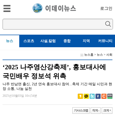
로그인
뉴스
스포츠
사설,칼럼
종합
지역
커뮤니티
뉴스홈
>
뉴스
>
사회
‘2025 나주영산강축제’, 홍보대사에
국민배우 정보석 위촉
나주 반남면 출신, 2년 연속 홍보대사 참여...축제 기간 매일 시민과 현
장 소통, 나눔 실천
2025년10월03일 10시54분
기사스크랩
작게 -
크게 +