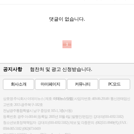
댓글이 없습니다.
1
공지사항
협찬처 및 광고 신청받습니다.
회사소개
마이페이지
커뮤니티
PC모드
상호명:주식회사 이데이뉴스 | 제호:
이데뉴스닷컴
| 사업자번호: 409-86-29149 / 통신판매업신
고번호: 2013-광주북구-182호
전남광주통합특별시 남구 중앙로 105-1, 3층(서동)
등록번호: 광주 아-00144 | 등록일: 2005년 10월 4일 | 발행인/편집인: 강대의(010-4192-5182)
청소년보호정책책임자 : 강대의 (010-4192-5182) | 제보 및 각종문의 : (062)511-9949(代) | FAX :
0504-005-5182 | (062)673-0419