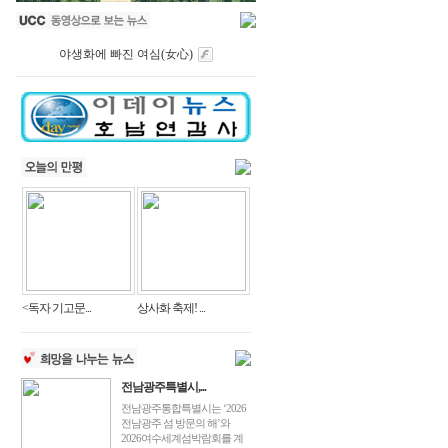
야생화에 빠진 여심(女心)
<독자 기고문...
상사화 축제! ...
전남광주특별시,...
전남광주통합특별시는 ‘2026
전남광주 섬 방문의 해’와
2026여수세계섬박람회를 계