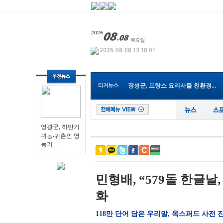
영광군, 하반기 귀농‧귀촌...
Y-식자재마트 나주점, 지역 인재...
광주특별시 남구, 조선대 교직원...
전남광주특별시교육청, 여름방학...
순천시, 순천지역건축사협회와 ...
전남광주!특별시 여수교육지원청...
장성군, 프랑스 요리사들 친환경...
티커뉴스
전남광주특별시, 해남서 국내 최...
장성군 “내년도 외국인 계절근...
나주 남평읍 도심속, ‘우리동네...
영광군, 하반기 귀농‧귀촌...
영광군, 하반기
귀농‧귀촌인 영
농기...
민형배, “579돌 한글
화
118만 단어 담은 우리말, 옥스퍼드 사전