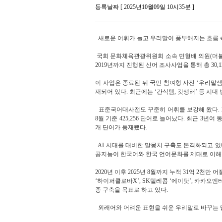
등록날짜 [ 2025년10월09일 10시35분 ]
새로운 어휘가 늘고 우리말이 풍부해지는 흐름 속
국회 문화체육관광위원회 소속 민형배 의원(더불
2019년까지 진행된 신어 조사사업을 통해 총 30,
이 사업은 종료된 뒤 국민 참여형 사전 ‘우리말샘’
재되어 있다. 최근에는 ‘간식템, 갓생러’ 등 시
표준국어대사전도 꾸준히 어휘를 보강해 왔다. 2022년 4
8월 기준 425,256 단어로 늘어났다. 최근 3년여
개 단어가 등재됐다.
AI 시대를 대비한 말뭉치 구축도 본격화되고 있다
공지능이 한국어와 한국 언어문화를 제대로 이해할
2020년 이후 2025년 8월까지 누적 31억 2천
‘하이퍼클로바X’, SK텔레콤 ‘에이닷’, 카카오엔
종 구축을 목표로 하고 있다.
외래어와 어려운 표현을 쉬운 우리말로 바꾸는 