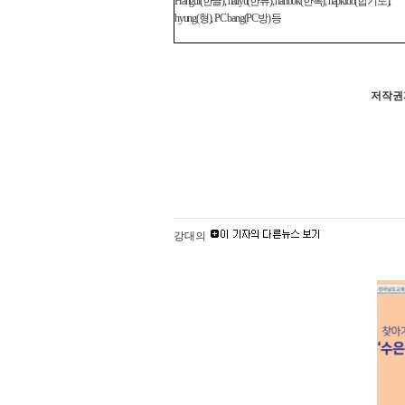
Hangul(
한글
), hallyu(
한류
), hanbok(
한복
), hapkido(
합기도
),
hyung(
형
), PC bang(PC
방
)
등
저작권자
강대의