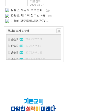
기로 전국 ...
2026-08-07
장성군, 무궁화 우수분화 ...
영광군, 제81회 전국남녀종...
민형배 광주특별시장, RCY ...
현재접속자
777
명