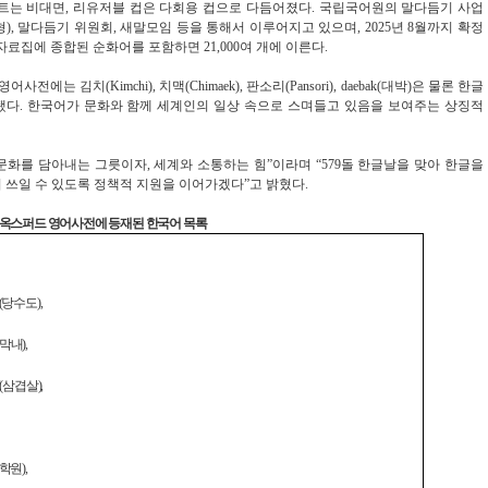
택트는 비대면, 리유저블 컵은 다회용 컵으로 다듬어졌다. 국립국어원의 말다듬기 사업
), 말다듬기 위원회, 새말모임 등을 통해서 이루어지고 있으며, 2025년 8월까지 확정
순화자료집에 종합된 순화어를 포함하면 21,000여 개에 이른다.
김치(Kimchi), 치맥(Chimaek), 판소리(Pansori), daebak(대박)은 물론 한글
단어가 등재됐다. 한국어가 문화와 함께 세계인의 일상 속으로 스며들고 있음을 보여주는 상징적
화를 담아내는 그릇이자, 세계와 소통하는 힘”이라며 “579돌 한글날을 맞아 한글을
 쓰일 수 있도록 정책적 지원을 이어가겠다”고 밝혔다.
옥스퍼드 영어사전에 등재된 한국어 목록
(
당수도
),
막내
),
(
삼겹살
),
학원
),