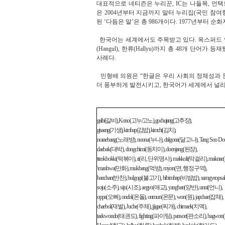
대표적으로 네티즌은 누리꾼, IC는 나들목, 언
은 2004년부터 지금까지 말터 누리집(국민 참여형
된 ‘다듬은 말’은 총 986개이다. 1977년부터 
한국어는 세계에서도 주목받고 있다. 옥스퍼드 영어사전에는 
(Hangul), 한류(Hallyu)까지 총 48개 
사례다.
민형배 의원은 “한글은 우리 사회의 정체성과 문
더 풍부하게 발전시키고, 한국어가 세계에서 널리
galbi(
갈비
), Kono (
고누
/
고노
), gochujang(
고추장
),
gisaeng(
기생
), kimbap(
김밥
), kimchi(
김치
),
noraebang(
노래방
), noona(
누나
), dalgona(
달고나
), Tang Soo Do
daebak(
대박
), dongchimi(
동치미
), doenjang(
된장
),
tteokbokki(
떡볶이
), ri(
리
,
단위명사
), makkoli(
막걸리
), maknae(
\manhwa(
만화
), mukbang(
먹방
), myon(
면
,
행정구역
),
banchan(
반찬
), bulgogi(
불고기
), bibimbap(
비빔밥
), samgyeopsal
soju(
소주
), sijo(
시조
), aegyo(
애교
), yangban(
양반
), unni(
언니
),
oppa(
오빠
), ondol(
온돌
), onmun(
온문
), won(
원
), japchae(
잡채
),
chaebol(
재벌
), Juche(
주체
), jjigae(
찌개
), chimaek(
치맥
),
taekwondo(
태권도
), fighting(
파이팅
), pansori(
판소리
), hagwon(