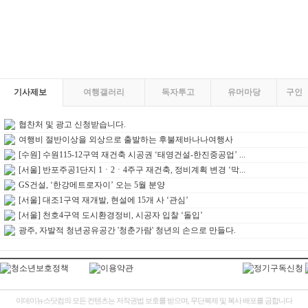
기사제보
여행갤러리
독자투고
유머마당
구인
협찬처 및 광고 신청받습니다.
여행비 절반이상을 외상으로 출발하는 후불제바나나여행사
[수원] 수원115-12구역 재건축 시공권 ‘태영건설-한진중공업’ ...
[서울] 반포주공1단지 1ㆍ2ㆍ4주구 재건축, 정비계획 변경 ‘막...
GS건설, ‘한강메트로자이’ 오는 5월 분양
[서울] 대조1구역 재개발, 현설에 15개 사 ‘관심’
[서울] 천호4구역 도시환경정비, 시공자 입찰 ‘돌입’
광주, 자발적 청년공유공간 '청춘가람' 청년의 손으로 만들다.
이데이뉴스닷컴의 모든 컨텐츠는 저작권법 보호를 받으며, 무단복제 및 복사 배포를 금합니다