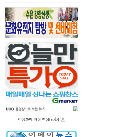
야생화에 빠진 여심(女心)