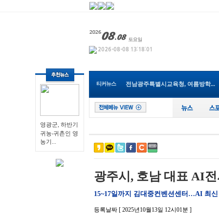
영광군, 하반기 귀농‧귀촌...
Y-식자재마트 나주점, 지역 인재...
광주특별시 남구, 조선대 교직원...
전남광주특별시교육청, 여름방학...
티커뉴스
순천시, 순천지역건축사협회와 ...
전남광주!특별시 여수교육지원청...
장성군, 프랑스 요리사들 친환경...
전남광주특별시, 해남서 국내 최...
장성군 “내년도 외국인 계절근...
영광군, 하반기
나주 남평읍 도심속, ‘우리동네...
귀농‧귀촌인 영
농기...
영광군, 하반기 귀농‧귀촌...
광주시, 호남 대표 AI전시
15~17일까지 김대중컨벤션센터…AI 최신
등록날짜 [ 2025년10월13일 12시01분 ]