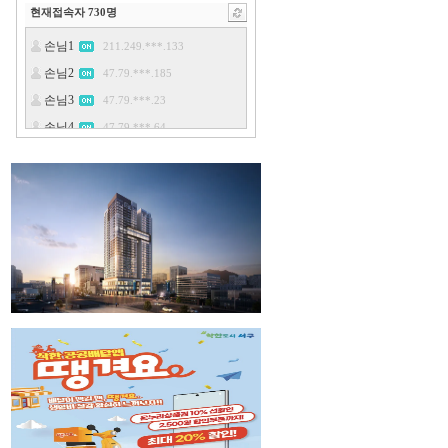
현재접속자
730
명