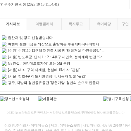
가’ 우수기관 선정
(2025-10-13 11:54:41)
기사제보
여행갤러리
독자투고
유머마당
구인
협찬처 및 광고 신청받습니다.
여행비 절반이상을 외상으로 출발하는 후불제바나나여행사
[수원] 수원115-12구역 재건축 시공권 ‘태영건설-한진중공업’ ...
[서울] 반포주공1단지 1ㆍ2ㆍ4주구 재건축, 정비계획 변경 ‘막...
GS건설, ‘한강메트로자이’ 오는 5월 분양
[서울] 대조1구역 재개발, 현설에 15개 사 ‘관심’
[서울] 천호4구역 도시환경정비, 시공자 입찰 ‘돌입’
광주, 자발적 청년공유공간 '청춘가람' 청년의 손으로 만들다.
이데이뉴스닷컴의 모든 컨텐츠는 저작권법 보호를 받으며, 무단복제 및 복사 배포를 금합니다
상호명:주식회사 이데이뉴스 | 제호:
이데뉴스닷컴
| 사업자번호: 409-86-29149 
주소: 전남광주통합특별시 남구 중앙로 105-1, 3층(서동) | 대표 : 송은숙