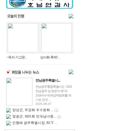
<독자 기고문...
상사화 축제! ...
전남광주특별시,...
전남광주통합특별시는 ‘2026
전남광주 섬 방문의 해’와
2026여수세계섬박람회를 계
기로 전국 ...
2026-08-07
장성군, 무궁화 우수분화 ...
영광군, 제81회 전국남녀종...
민형배 광주특별시장, RCY ...