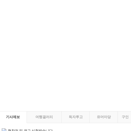
기사제보
여행갤러리
독자투고
유머마당
구인
협찬처 및 광고 신청받습니다.