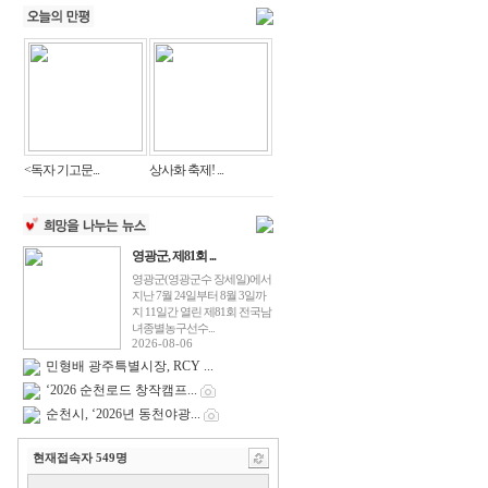
<독자 기고문...
상사화 축제! ...
영광군, 제81회 ...
영광군(영광군수 장세일)에서
지난 7월 24일부터 8월 3일까
지 11일간 열린 제81회 전국남
녀종별농구선수...
2026-08-06
민형배 광주특별시장, RCY ...
‘2026 순천로드 창작캠프...
순천시, ‘2026년 동천야광...
현재접속자
549
명