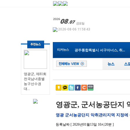
영광군, 제81회 전국남녀종별농...
나주 대표 맛집 브랜드 ‘나주밥...
광주특별시 남구, ‘평화의 꽃’...
전남광주통합특별시교육청, 202...
순천시, 2027년 세계태권도한마...
티커뉴스
광주통합특별시 서구아너스, 취...
전남개발공사, ‘2026년 한국ESG...
전남광주통합특별시교육청, ‘건...
장성군, 폭염·가뭄 ‘총력 대응...
전남광주통합특별시, 폭염·가뭄...
영광군, 제81회
전국남녀종별
영광군, 제81회 전국남녀종별농...
농구선수권
대...
영광군, 군서농공단지 
영광 군서농공단지 악취관리지역 지정에 
등록날짜 [ 2026년01월13일 10시20분 ]