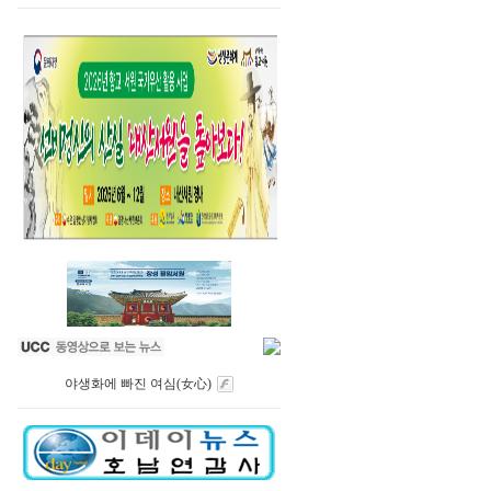
야생화에 빠진 여심(女心)