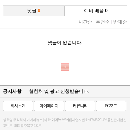
댓글
0
예비 베플
0
시간순
|
추천순
|
반대순
댓글이 없습니다.
1
공지사항
협찬처 및 광고 신청받습니다.
회사소개
마이페이지
커뮤니티
PC모드
상호명:주식회사 이데이뉴스 | 제호:
이데뉴스닷컴
| 사업자번호: 409-86-29149 / 통신판매업신
고번호: 2013-광주북구-182호