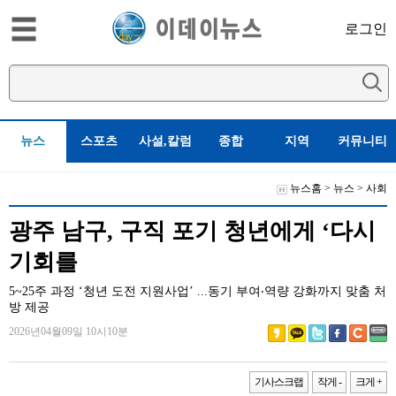
로그인
뉴스
스포츠
사설,칼럼
종합
지역
커뮤니티
뉴스홈
>
뉴스
>
사회
광주 남구, 구직 포기 청년에게 ‘다시
기회를
5~25주 과정 ‘청년 도전 지원사업’ ...동기 부여‧역량 강화까지 맞춤 처
방 제공
2026년04월09일 10시10분
기사스크랩
작게 -
크게 +