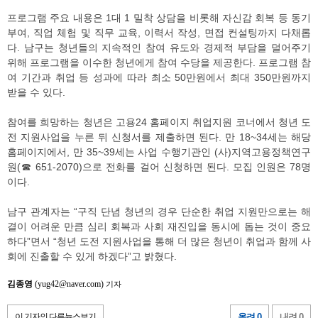
프로그램 주요 내용은 1대 1 밀착 상담을 비롯해 자신감 회복 등 동기
부여, 직업 체험 및 직무 교육, 이력서 작성, 면접 컨설팅까지 다채롭
다. 남구는 청년들의 지속적인 참여 유도와 경제적 부담을 덜어주기
위해 프로그램을 이수한 청년에게 참여 수당을 제공한다. 프로그램 참
여 기간과 취업 등 성과에 따라 최소 50만원에서 최대 350만원까지
받을 수 있다.
참여를 희망하는 청년은 고용24 홈페이지 취업지원 코너에서 청년 도
전 지원사업을 누른 뒤 신청서를 제출하면 된다. 만 18~34세는 해당
홈페이지에서, 만 35~39세는 사업 수행기관인 (사)지역고용정책연구
원(☎ 651-2070)으로 전화를 걸어 신청하면 된다. 모집 인원은 78명
이다.
남구 관계자는 “구직 단념 청년의 경우 단순한 취업 지원만으로는 해
결이 어려운 만큼 심리 회복과 사회 재진입을 동시에 돕는 것이 중요
하다”면서 “청년 도전 지원사업을 통해 더 많은 청년이 취업과 함께 사
회에 진출할 수 있게 하겠다”고 밝혔다.
김종영
(yug42@naver.com)
기자
이 기자의 다른뉴스보기
올려 0
내려 0