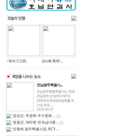
<독자 기고문...
상사화 축제! ...
전남광주특별시,...
전남광주통합특별시는 ‘2026
전남광주 섬 방문의 해’와
2026여수세계섬박람회를 계
기로 전국 ...
2026-08-07
장성군, 무궁화 우수분화 ...
영광군, 제81회 전국남녀종...
민형배 광주특별시장, RCY ...