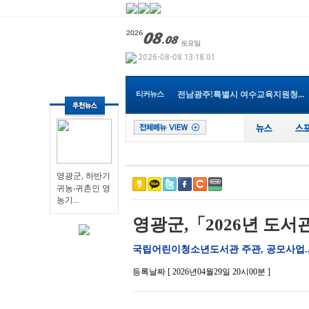
영광군, 하반기 귀농‧귀촌...
Y-식자재마트 나주점, 지역 인재...
광주특별시 남구, 조선대 교직원...
전남광주특별시교육청, 여름방학...
순천시, 순천지역건축사협회와 ...
전남광주!특별시 여수교육지원청...
티커뉴스
장성군, 프랑스 요리사들 친환경...
전남광주특별시, 해남서 국내 최...
장성군 “내년도 외국인 계절근...
나주 남평읍 도심속, ‘우리동네...
영광군, 하반기 귀농‧귀촌...
영광군, 하반기
귀농‧귀촌인 영
농기...
영광군,「2026년 도서
국립어린이청소년도서관 주관, 공모사업..
등록날짜 [ 2026년04월29일 20시00분 ]