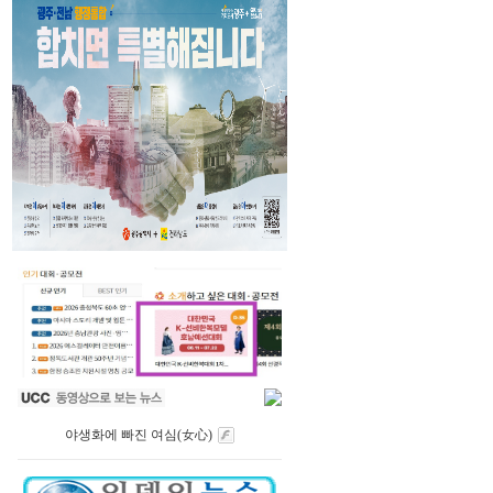
야생화에 빠진 여심(女心)