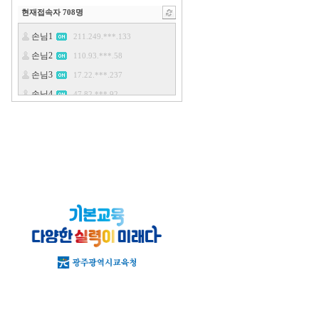
현재접속자
708
명