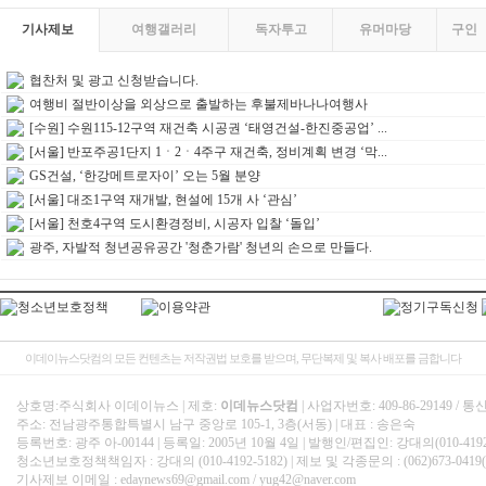
기사제보
여행갤러리
독자투고
유머마당
구인
협찬처 및 광고 신청받습니다.
여행비 절반이상을 외상으로 출발하는 후불제바나나여행사
[수원] 수원115-12구역 재건축 시공권 ‘태영건설-한진중공업’ ...
[서울] 반포주공1단지 1ㆍ2ㆍ4주구 재건축, 정비계획 변경 ‘막...
GS건설, ‘한강메트로자이’ 오는 5월 분양
[서울] 대조1구역 재개발, 현설에 15개 사 ‘관심’
[서울] 천호4구역 도시환경정비, 시공자 입찰 ‘돌입’
광주, 자발적 청년공유공간 '청춘가람' 청년의 손으로 만들다.
이데이뉴스닷컴의 모든 컨텐츠는 저작권법 보호를 받으며, 무단복제 및 복사 배포를 금합니다
상호명:주식회사 이데이뉴스 | 제호:
이데뉴스닷컴
| 사업자번호: 409-86-29149 
주소: 전남광주통합특별시 남구 중앙로 105-1, 3층(서동) | 대표 : 송은숙
등록번호: 광주 아-00144 | 등록일: 2005년 10월 4일 | 발행인/편집인: 강대의(010-4192-
청소년보호정책책임자 : 강대의 (010-4192-5182) | 제보 및 각종문의 : (062)673-0419(代) |
기사제보 이메일 : edaynews69@gmail.com / yug42@naver.com