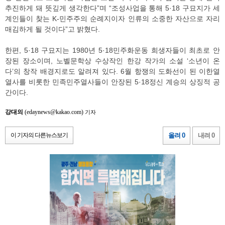
추진하게 돼 뜻깊게 생각한다”며 “조성사업을 통해 5·18 구묘지가 세
계인들이 찾는 K-민주주의 순례지이자 인류의 소중한 자산으로 자리
매김하게 될 것이다”고 밝혔다.
한편, 5·18 구묘지는 1980년 5·18민주화운동 희생자들이 최초로 안
장된 장소이며, 노벨문학상 수상작인 한강 작가의 소설 ‘소년이 온
다’의 창작 배경지로도 알려져 있다. 6월 항쟁의 도화선이 된 이한열
열사를 비롯한 민족민주열사들이 안장된 5·18정신 계승의 상징적 공
간이다.
강대의
(edaynews@kakao.com)
기자
이 기자의 다른뉴스보기
올려 0
내려 0