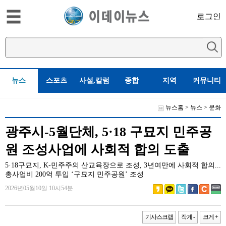
로그인
뉴스
스포츠
사설,칼럼
종합
지역
커뮤니티
뉴스홈
>
뉴스
>
문화
광주시-5월단체, 5·18 구묘지 민주공
원 조성사업에 사회적 합의 도출
5·18구묘지, K-민주주의 산교육장으로 조성, 3년여만에 사회적 합의...
총사업비 200억 투입 ‘구묘지 민주공원’ 조성
2026년05월10일 10시54분
기사스크랩
작게 -
크게 +