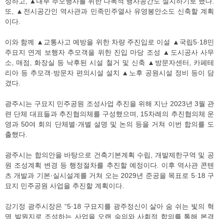
성하고, ▲내부 추모행사를 위한 다목적 행사공간도 설치하기로 했다.
또, ▲전시공간인 역사관과 민족민주열사 유영봉안소도 신축할 계획
이다.
이와 함께 ▲교통사고 예방을 위한 차량 주진입로 이설 ▲국립5·18민
주묘지 연계 보행자 추모객을 위한 진입 마당 조성 ▲도시공사 사무
소, 매점, 화장실 등 낙후된 시설 철거 및 신축 ▲방문자센터, 카페테
리아 등 추모객·방문자 편의시설 설치 ▲노후 공원시설 정비 등이 담
겼다.
광주시는 구묘지 민주공원 조성사업 추진을 위해 지난 2023년 3월 관
련 단체 대표들과 추진협의체를 구성했으며, 15차례의 추진협의체 운
영과 50여 회의 단체별·개별 설명 및 논의 등을 거쳐 이번 합의를 도
출했다.
광주시는 합의안을 바탕으로 건축기본계획 수립, 개발제한구역 및 공
원 조성계획 변경 등 행정절차를 추진할 예정이다. 이후 역사관 콘텐
츠 개발과 기본·실시설계를 거쳐 오는 2029년 준공을 목표로 5·18 구
묘지 민주공원 사업을 추진할 계획이다.
강기정 광주시장은 “5·18 구묘지를 광주정신이 살아 숨 쉬는 빛의 혁
명 발원지로 조성하는 사업을 오랜 숙의와 사회적 합의를 통해 본격