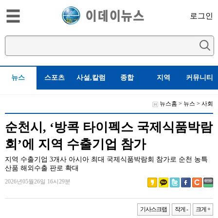
로그인
뉴스
스포츠
사설,칼럼
종합
지역
커뮤니티
뉴스홈
>
뉴스
>
사회
순천시, ‘방콕 타이펙스 국제식품박람
회’에 지역 수출기업 참가
지역 수출기업 3개사 아시아 최대 국제식품박람회 참가로 순천 농특
산품 해외수출 판로 확대
2026년05월26일 16시29분
기사스크랩
작게 -
크게 +