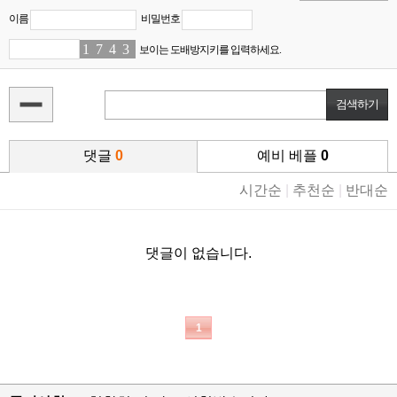
이름
비밀번호
1
4
7
8
4
7
3
6
보이는 도배방지키를 입력하세요.
댓글
0
예비 베플
0
시간순
|
추천순
|
반대순
댓글이 없습니다.
1