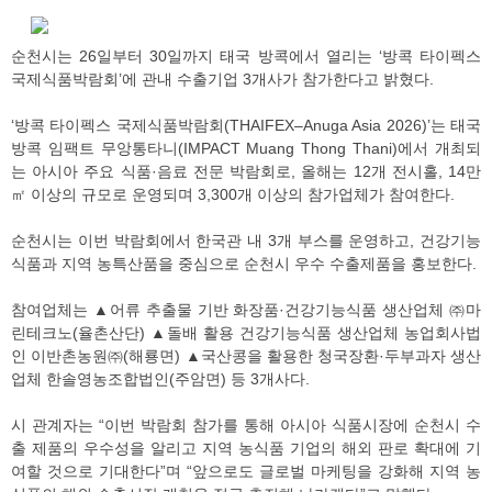
순천시는 26일부터 30일까지 태국 방콕에서 열리는 ‘방콕 타이펙스
국제식품박람회’에 관내 수출기업 3개사가 참가한다고 밝혔다.
‘방콕 타이펙스 국제식품박람회(THAIFEX–Anuga Asia 2026)’는 태국
방콕 임팩트 무앙통타니(IMPACT Muang Thong Thani)에서 개최되
는 아시아 주요 식품·음료 전문 박람회로, 올해는 12개 전시홀, 14만
㎡ 이상의 규모로 운영되며 3,300개 이상의 참가업체가 참여한다.
순천시는 이번 박람회에서 한국관 내 3개 부스를 운영하고, 건강기능
식품과 지역 농특산품을 중심으로 순천시 우수 수출제품을 홍보한다.
참여업체는 ▲어류 추출물 기반 화장품·건강기능식품 생산업체 ㈜마
린테크노(율촌산단) ▲돌배 활용 건강기능식품 생산업체 농업회사법
인 이반촌농원㈜(해룡면) ▲국산콩을 활용한 청국장환·두부과자 생산
업체 한솔영농조합법인(주암면) 등 3개사다.
시 관계자는 “이번 박람회 참가를 통해 아시아 식품시장에 순천시 수
출 제품의 우수성을 알리고 지역 농식품 기업의 해외 판로 확대에 기
여할 것으로 기대한다”며 “앞으로도 글로벌 마케팅을 강화해 지역 농