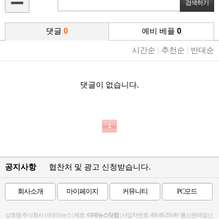
댓글
0
예비 베플
0
시간순
|
추천순
|
반대순
댓글이 없습니다.
1
공지사항
협찬처 및 광고 신청받습니다.
회사소개
마이페이지
커뮤니티
PC모드
상호명:주식회사 이데이뉴스 | 제호:
이데뉴스닷컴
| 사업자번호: 409-86-29149 / 통신판매업신