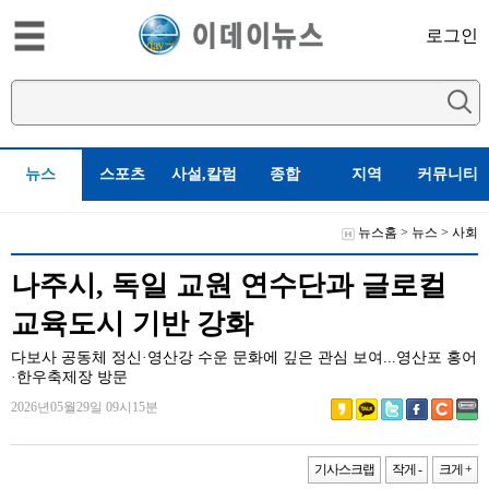
로그인
뉴스
스포츠
사설,칼럼
종합
지역
커뮤니티
뉴스홈
>
뉴스
>
사회
나주시, 독일 교원 연수단과 글로컬
교육도시 기반 강화
다보사 공동체 정신·영산강 수운 문화에 깊은 관심 보여...영산포 홍어
·한우축제장 방문
2026년05월29일 09시15분
기사스크랩
작게 -
크게 +