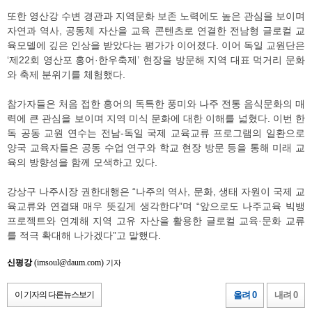
또한 영산강 수변 경관과 지역문화 보존 노력에도 높은 관심을 보이며
자연과 역사, 공동체 자산을 교육 콘텐츠로 연결한 전남형 글로컬 교
육모델에 깊은 인상을 받았다는 평가가 이어졌다. 이어 독일 교원단은
‘제22회 영산포 홍어·한우축제’ 현장을 방문해 지역 대표 먹거리 문화
와 축제 분위기를 체험했다.
참가자들은 처음 접한 홍어의 독특한 풍미와 나주 전통 음식문화의 매
력에 큰 관심을 보이며 지역 미식 문화에 대한 이해를 넓혔다. 이번 한
독 공동 교원 연수는 전남-독일 국제 교육교류 프로그램의 일환으로
양국 교육자들은 공동 수업 연구와 학교 현장 방문 등을 통해 미래 교
육의 방향성을 함께 모색하고 있다.
강상구 나주시장 권한대행은 “나주의 역사, 문화, 생태 자원이 국제 교
육교류와 연결돼 매우 뜻깊게 생각한다”며 “앞으로도 나주교육 빅뱅
프로젝트와 연계해 지역 고유 자산을 활용한 글로컬 교육·문화 교류
를 적극 확대해 나가겠다”고 말했다.
신평강
(imsoul@daum.com)
기자
이 기자의 다른뉴스보기
올려 0
내려 0