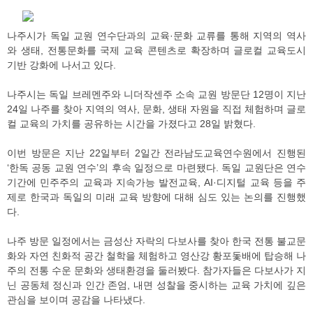
나주시가 독일 교원 연수단과의 교육·문화 교류를 통해 지역의 역사
와 생태, 전통문화를 국제 교육 콘텐츠로 확장하며 글로컬 교육도시
기반 강화에 나서고 있다.
나주시는 독일 브레멘주와 니더작센주 소속 교원 방문단 12명이 지난
24일 나주를 찾아 지역의 역사, 문화, 생태 자원을 직접 체험하며 글로
컬 교육의 가치를 공유하는 시간을 가졌다고 28일 밝혔다.
이번 방문은 지난 22일부터 2일간 전라남도교육연수원에서 진행된
‘한독 공동 교원 연수’의 후속 일정으로 마련됐다. 독일 교원단은 연수
기간에 민주주의 교육과 지속가능 발전교육, AI·디지털 교육 등을 주
제로 한국과 독일의 미래 교육 방향에 대해 심도 있는 논의를 진행했
다.
나주 방문 일정에서는 금성산 자락의 다보사를 찾아 한국 전통 불교문
화와 자연 친화적 공간 철학을 체험하고 영산강 황포돛배에 탑승해 나
주의 전통 수운 문화와 생태환경을 둘러봤다. 참가자들은 다보사가 지
닌 공동체 정신과 인간 존엄, 내면 성찰을 중시하는 교육 가치에 깊은
관심을 보이며 공감을 나타냈다.