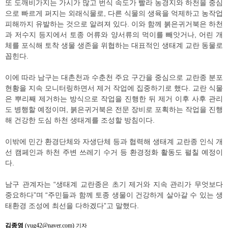
또 도깨비가지는 가시가 많고 번식 속도가 빨라 농경지와 하천을 중심
으로 빠르게 퍼지는 외래식물로, 다른 식물의 생육을 억제하고 농작업
피해까지 유발하는 것으로 알려져 있다. 이와 함께 붉은귀거북은 하천
과 저수지 등지에서 토종 어류와 양서류의 먹이를 빼앗거나, 어린 개
체를 포식해 토착 생물 생존을 위협하는 대표적인 생태계 교란 동물로
꼽힌다.
이에 따라 남구는 대촌천과 수춘천 주요 구간을 중심으로 교란종 분포
현황을 지속 모니터링하면서 제거 작업에 집중하기로 했다. 교란 식물
은 뿌리째 제거하는 방식으로 작업을 진행한 뒤 제거 이후 사후 관리
도 병행할 예정이며, 붉은귀거북은 전문 장비로 포획하는 작업을 진행
해 건강한 도심 하천 생태계를 조성할 방침이다.
이밖에 민간 환경단체와 자생단체 등과 협력해 생태계 교란종 인식 개
선 캠페인과 하천 주변 쓰레기 수거 등 환경정화 활동도 펼칠 예정이
다.
남구 관계자는 “생태계 교란종은 초기 제거와 지속 관리가 무엇보다
중요하다”며 “주민들과 함께 토종 생물이 건강하게 살아갈 수 있는 생
태환경 조성에 최선을 다하겠다”고 말했다.
김종영
(yug42@naver.com)
기자