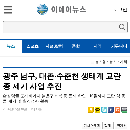
로그인
뉴스
스포츠
사설,칼럼
종합
지역
커뮤니티
뉴스홈
>
뉴스
>
사회
광주 남구, 대촌‧수춘천 생태계 교란
종 제거 사업 추진
환삼덩굴‧도깨비가지‧붉은귀거북 등 존재 확인...10월까지 교란 식‧동
물 제거 및 환경정화 활동
2026년05월30일 10시38분
기사스크랩
작게 -
크게 +