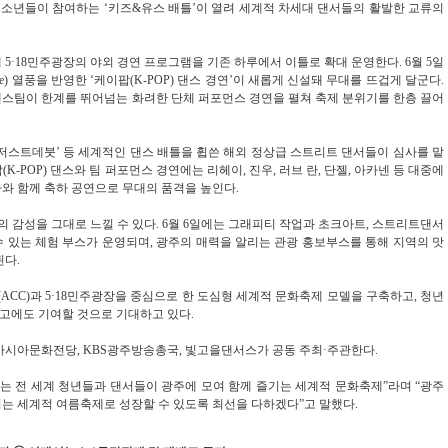
소년들이 참여하는 ‘키즈&유스 배틀’이 열려 세계적 차세대 댄서들의 활발한 교류의
5·18민주광장의 야외 경연 프로그램을 기존 하루에서 이틀로 확대 운영한다. 6월 5일
re) 열풍을 반영한 ‘케이팝(K-POP) 댄스 경연’이 새롭게 신설돼 무대를 뜨겁게 달군다.
 댄스팀이 한계를 뛰어넘는 화려한 단체 퍼포먼스 경연을 펼쳐 축제 분위기를 한층 끌어
저스트데붓’ 등 세계적인 댄스 배틀을 휩쓴 해외 정상급 스트리트 댄서들이 심사를 맡
K-POP) 댄스와 팀 퍼포먼스 경연에는 리헤이, 진우, 러브 란, 단젤, 아카넨 등 대중에
와 함께 축하 공연으로 무대의 품격을 높인다.
의 감성을 그대로 느낄 수 있다. 6월 6일에는 그래피티 작업과 초크아트, 스트리트댄서
 있는 체험 부스가 운영되며, 광주의 매력을 알리는 관광 홍보부스를 통해 지역의 맛
된다.
CC)과 5·18민주광장을 중심으로 한 도심형 세계적 문화축제 모델을 구축하고, 청년
제고에도 기여할 것으로 기대하고 있다.
아시아문화전당, KBS광주방송총국, 빛고을댄서스가 공동 주최·주관한다.
 전 세계 청년들과 댄서들이 광주에 모여 함께 즐기는 세계적 문화축제”라며 “광주
는 세계적 여름축제로 성장할 수 있도록 최선을 다하겠다”고 말했다.