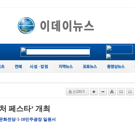
컬처 페스타’ 개최
아문화전당·5·18민주광장 일원서