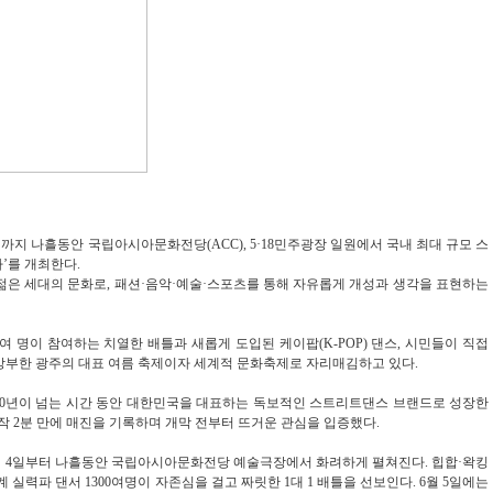
일까지 나흘동안 국립아시아문화전당(ACC), 5·18민주광장 일원에서 국내 최대 규모 스
’를 개최한다.
젊은 세대의 문화로, 패션·음악·예술·스포츠를 통해 자유롭게 개성과 생각을 표현하는
0여 명이 참여하는 치열한 배틀과 새롭게 도입된 케이팝(K-POP) 댄스, 시민들이 직접
상부한 광주의 대표 여름 축제이자 세계적 문화축제로 자리매김하고 있다.
10년이 넘는 시간 동안 대한민국을 대표하는 독보적인 스트리트댄스 브랜드로 성장한
 접수 시작 2분 만에 매진을 기록하며 개막 전부터 뜨거운 관심을 입증했다.
6월 4일부터 나흘동안 국립아시아문화전당 예술극장에서 화려하게 펼쳐진다. 힙합·왁킹
계 실력파 댄서 1300여명이 자존심을 걸고 짜릿한 1대 1 배틀을 선보인다. 6월 5일에는