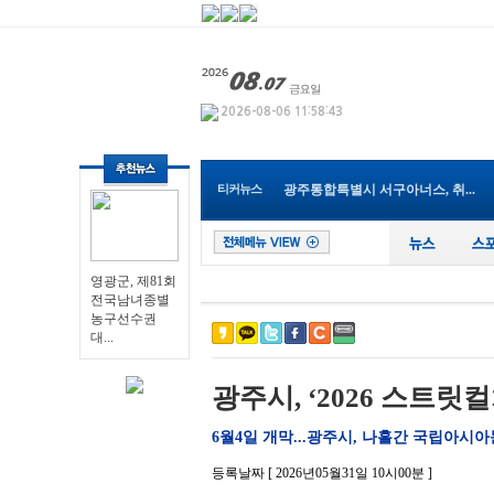
영광군, 제81회 전국남녀종별농...
나주 대표 맛집 브랜드 ‘나주밥...
광주특별시 남구, ‘평화의 꽃’...
전남광주통합특별시교육청, 202...
순천시, 2027년 세계태권도한마...
티커뉴스
광주통합특별시 서구아너스, 취...
전남개발공사, ‘2026년 한국ESG...
전남광주통합특별시교육청, ‘건...
장성군, 폭염·가뭄 ‘총력 대응...
전남광주통합특별시, 폭염·가뭄...
영광군, 제81회
전국남녀종별
영광군, 제81회 전국남녀종별농...
농구선수권
대...
광주시, ‘2026 스트릿
6월4일 개막...광주시, 나흘간 국립아시
등록날짜 [ 2026년05월31일 10시00분 ]