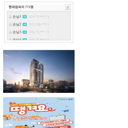
현재접속자
772
명