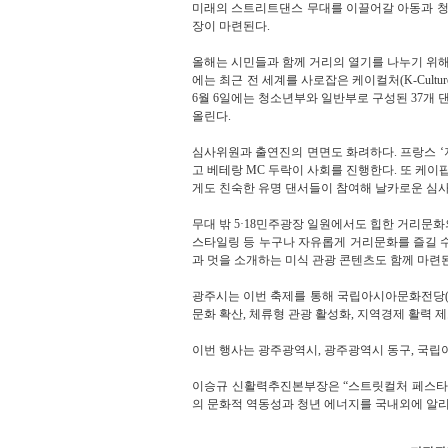
미래의 스트리트댄스 무대를 이끌어갈 아동과 청
장이 마련된다.
올해는 시민들과 함께 거리의 열기를 나누기 위해 
에는 최근 전 세계를 사로잡은 케이컬처(K-Cultu
6월 6일에는 청소년부와 일반부로 구성된 37개
올린다.
심사위원과 출연진의 면면도 화려하다. 프랑스 ‘
고 베테랑 MC 두락이 사회를 진행한다. 또 케이팝(
게도 친숙한 유명 댄서들이 참여해 날카로운 심사
무대 밖 5·18민주광장 일원에서도 힙한 거리문화
스타일링 등 누구나 자유롭게 거리문화를 즐길 수
과 멋을 소개하는 미식 관광 콘텐츠도 함께 마련
광주시는 이번 축제를 통해 국립아시아문화전당(A
문화 확산, 체류형 관광 활성화, 지역경제 활력 
이번 행사는 광주광역시, 광주광역시 동구, 국립
이승규 신활력추진본부장은 “스트릿컬처 페스타는
의 문화적 역동성과 청년 에너지를 국내외에 알리