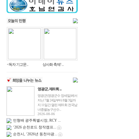
<독자 기고문...
상사화 축제! ...
영광군, 제81회 ...
영광군(영광군수 장세일)에서
지난 7월 24일부터 8월 3일까
지 11일간 열린 제81회 전국남
녀종별농구선수...
2026-08-06
민형배 광주특별시장, RCY ...
‘2026 순천로드 창작캠프...
순천시, ‘2026년 동천야광...