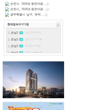
순천시, ‘2026년 동천야광...
순천시, ‘2026년 동천야광...
광주특별시 .남구, ‘문턱 ...
현재접속자
975
명