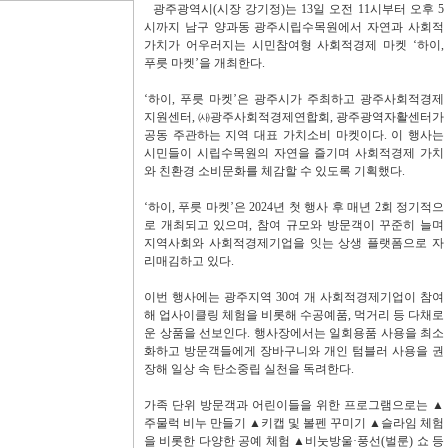
광주광역시(시장 강기정)는 13일 오전 11시부터 오후 5
시까지 남구 양과동 광주시립수목원에서 자연과 사회적
가치가 어우러지는 시민참여형 사회적경제 마켓 ‘하이,
푸릇 마켓’을 개최한다.
‘하이, 푸릇 마켓’은 광주시가 주최하고 광주사회적경제
지원센터, ㈔광주사회적경제연합회, 광주광역자활센터가
공동 주관하는 지역 대표 가치소비 마켓이다. 이 행사는
시민들이 시립수목원의 자연을 즐기며 사회적경제 가치
와 친환경 소비문화를 체감할 수 있도록 기획했다.
‘하이, 푸릇 마켓’은 2024년 첫 행사 후 매년 2회 정기적으
로 개최되고 있으며, 참여 규모와 방문객이 꾸준히 늘며
지역사회와 사회적경제기업을 잇는 상생 플랫폼으로 자
리매김하고 있다.
이번 행사에는 광주지역 30여 개 사회적경제기업이 참여
해 업사이클링 체험을 비롯해 수공예품, 먹거리 등 다채로
운 상품을 선보인다. 행사장에서는 일회용품 사용을 최소
화하고 방문객들에게 장바구니와 개인 텀블러 사용을 권
장해 일상 속 탄소중립 실천을 독려한다.
가족 단위 방문객과 어린이들을 위한 프로그램으로는 ▲
주물럭 비누 만들기 ▲키캡 및 볼펜 꾸미기 ▲슬라임 체험
을 비롯한 다양한 공예 체험 ▲비눗방울·풍선(벌룬) 쇼 등