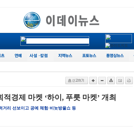
적경제 마켓 ‘하이, 푸릇 마켓’ 개최
먹거리 선보이고 공예 체험·비눗방울쇼 등