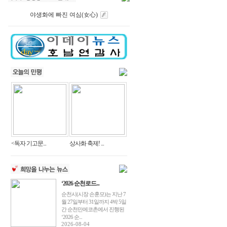
야생화에 빠진 여심(女心)
<독자 기고문...
상사화 축제! ...
‘2026 순천로드...
순천시(시장 손훈모)는 지난 7
월 27일부터 31일까지 4박 5일
간 순천만에코촌에서 진행된
‘2026 순...
2026-08-04