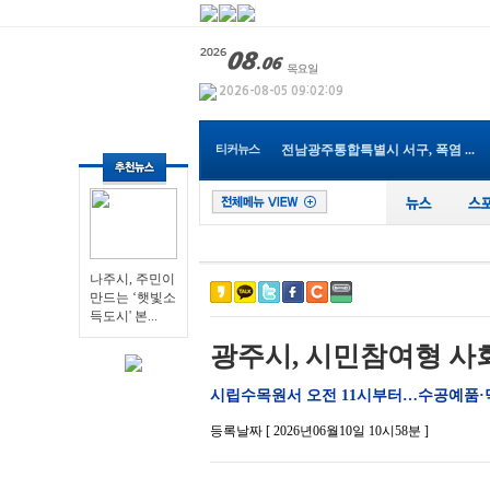
나주시, 주민이 만드는 ‘햇빛소...
영광군노인복지관, 폭염 대비‘...
전남광주특별시, 8월 농촌체험휴...
전남광주통합특별시 서구, 폭염 ...
티커뉴스
순천시, ‘기술·인재·기업이 ...
광주특별시 남구, 소상공인 ‘디...
장성아카데미 ‘푸드테크와 외식...
광주서부교육지원청, 학생맞춤통...
전남학생교육원, ‘2026. 전남독...
장세일 영광군수, 애플망고 수확...
나주시, 주민이
나주시, 주민이 만드는 ‘햇빛소...
만드는 ‘햇빛소
득도시' 본...
광주시, 시민참여형 사회
시립수목원서 오전 11시부터…수공예품·
등록날짜 [ 2026년06월10일 10시58분 ]