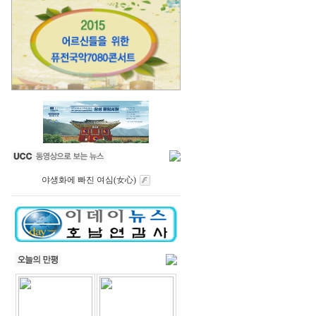
야생화에 빠진 여심(女心)