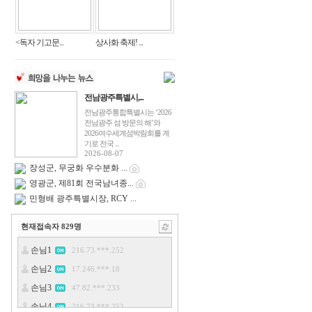
<독자 기고문...
상사화 축제! ...
전남광주특별시,...
전남광주통합특별시는 ‘2026
전남광주 섬 방문의 해’와
2026여수세계섬박람회를 계
기로 전국 ...
2026-08-07
장성군, 무궁화 우수분화 ...
영광군, 제81회 전국남녀종...
민형배 광주특별시장, RCY ...
현재접속자
829
명