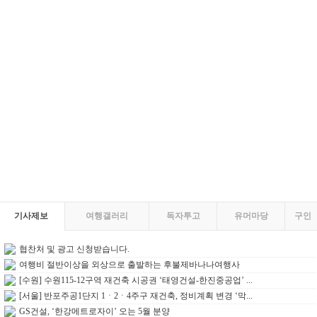
기사제보
여행갤러리
독자투고
유머마당
구인
협찬처 및 광고 신청받습니다.
여행비 절반이상을 외상으로 출발하는 후불제바나나여행사
[수원] 수원115-12구역 재건축 시공권 ‘태영건설-한진중공업’ ...
[서울] 반포주공1단지 1ㆍ2ㆍ4주구 재건축, 정비계획 변경 ‘막...
GS건설, ‘한강메트로자이’ 오는 5월 분양