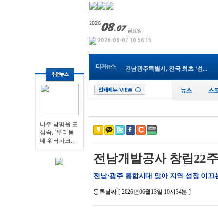
나주 남평읍 도심속, ‘우리동네...
영광군, 보건소 신축 이전으로 ...
전남광주통합특별시 남구, 관내 ...
전남광주특별시교육청, 특수교사...
순천 ‘동천야광축제’, 야구응...
티커뉴스
전남광주특별시, 전국 최초 ‘섬...
전남광주특별시 “광주권 시내버...
장성군, 무궁화 우수분화 품평회...
전남광주특별시, ‘영농형태양광...
영광군, 제81회 전국남녀종별농...
나주 남평읍 도심속, ‘우리동네...
나주 남평읍 도
심속, ‘우리동
네 워터파크...
전남개발공사 창립22주
전남·광주 통합시대 맞아 지역 성장 이끄는
등록날짜 [ 2026년06월13일 10시34분 ]