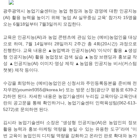
광주광역시 농업기술센터는 농업 현장과 농장 경영에 대한 인공지능
(AI) 활용 능력을 높이기 위해 ‘농업 AI 실무중심 교육’ 참가자 15명을
오는 6월18일부터 7월3일까지 모집한다.
교육은 인공지능(AI)과 농업 콘텐츠에 관심 있는 (예비)농업인을 대상
으로 하며, 7월 14일부터 28일까지 2주간 총 4회(20시간) 과정으로
진행한다. 교육 내용은 ▲농업백과 인공지능(AI) ‘이삭이’ 활용 ▲생성
형 인공지능(AI) 활용 농업정보 검색 실습 ▲농장 브랜딩과 홍보글 작
성 ▲인공지능(AI) 이미지·영상 제작 ▲농업용 인공지능 비서(커스텀
챗봇) 제작 등이다.
수강을 희망하는 (예비)농업인은 신청서와 주민등록등본을 준비해 전
자우편(youmin9355@korea.kr) 또는 방문 신청(광산구 평동로 639-2
2)하면 된다. 자세한 내용은 농업기술센터 누리집 교육마당-교육안내
란의 공고문을 통해 확인하거나, 농업기술센터 인력육성팀(062-613-
5272)로 문의하면 된다.
김시라 농업기술센터 소장은 “생성형 인공지능(AI)은 농업인의 정보
활용 능력과 홍보·마케팅 역량을 높일 수 있는 유용한 도구”라며 “이
번 교육이 농업인의 디지털 역량을 강화하고 온라인 판로 확대와 농가