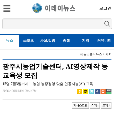
로그인
뉴스
스포츠
사설,칼럼
종합
지역
커뮤니티
뉴스홈
>
뉴스
>
사회
광주시농업기술센터, AI영상제작 등
교육생 모집
15명 7월3일까지!...농업‧농장경영 맞춤 인공지능(AI) 교육
2026년06월18일 09시47분
기사스크랩
작게 -
크게 +