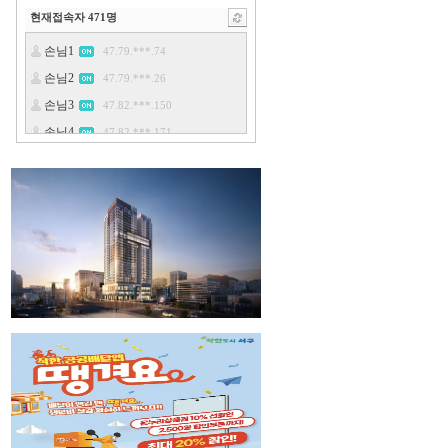
현재접속자
471
명