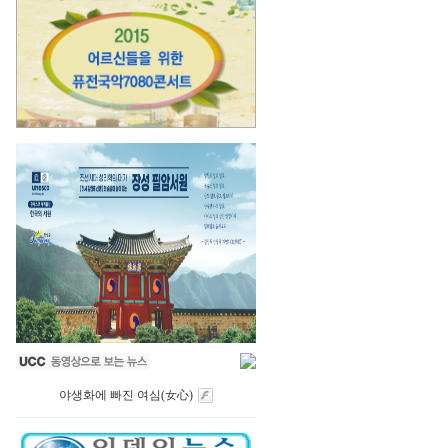
야생화에 빠진 여심(女心)