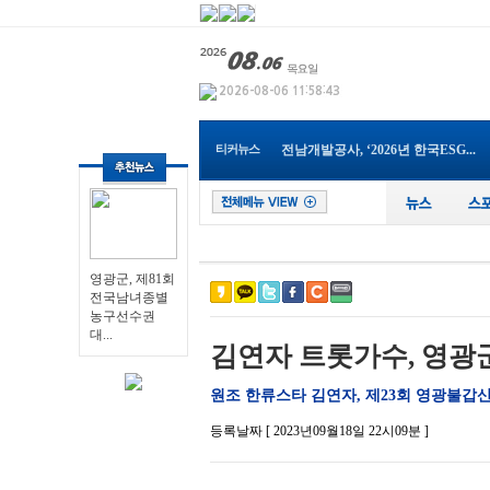
나주 대표 맛집 브랜드 ‘나주밥...
광주특별시 남구, ‘평화의 꽃’...
전남광주통합특별시교육청, 202...
순천시, 2027년 세계태권도한마...
광주통합특별시 서구아너스, 취...
전남개발공사, ‘2026년 한국ESG...
티커뉴스
전남광주통합특별시교육청, ‘건...
장성군, 폭염·가뭄 ‘총력 대응...
전남광주통합특별시, 폭염·가뭄...
영광군, 제81회 전국남녀종별농...
영광군, 제81회
전국남녀종별
농구선수권
대...
김연자 트롯가수, 영광
원조 한류스타 김연자, 제23회 영광불갑
등록날짜 [ 2023년09월18일 22시09분 ]