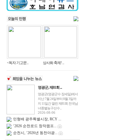
<독자 기고문...
상사화 축제! ...
영광군, 제81회 ...
영광군(영광군수 장세일)에서
지난 7월 24일부터 8월 3일까
지 11일간 열린 제81회 전국남
녀종별농구선수...
2026-08-06
민형배 광주특별시장, RCY ...
‘2026 순천로드 창작캠프...
순천시, ‘2026년 동천야광...