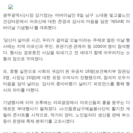
광주광역시(시장 강기정)는 어버이날인 8일 남구 노대동 빛고을노인
건강타운에서 어르신에 대한 존경과 감사의 마음을 담은 ‘제54회 어
버이날 기념행사’를 개최했다.
‘당신이 살아온 시간, 우리가 걸어갈 오늘’이라는 주제로 열린 이날 행
사에는 지역 어르신과 주민, 유관기관 관계자 등 1000여 명이 참석했
다. 행사는 경로효친 사상을 되새기고 전 세대가 함께 어우러지는 소
통의 장으로 꾸며졌다.
또, 효행 실천으로 사회의 귀감이 된 유공자 18명(보건복지부 장관상
3명, 시장상 15명)에 대한 표창 수여식이 진행됐으며, 참석자 모두가
마음을 담아 날리는 ‘감사의 종이비행기 날리기’ 퍼포먼스를 통해 행
사의 의미를 더했다.
기념행사에 이어 오후에는 야외광장에서 어르신들의 흥을 돋우는 다
채로운 부대행사가 펼쳐졌다. ㈔으뜸효남구예술봉사단의 활기찬 게
릴라 콘서트를 시작으로, 먹거리 장터, 노인일자리 생산품 판매 부스
등이 운영돼 축제 분위기를 고조시켰다.