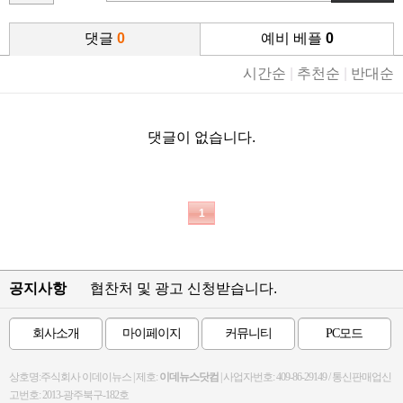
댓글
0
예비 베플
0
시간순
|
추천순
|
반대순
댓글이 없습니다.
1
공지사항
협찬처 및 광고 신청받습니다.
회사소개
마이페이지
커뮤니티
PC모드
상호명:주식회사 이데이뉴스 | 제호:
이데뉴스닷컴
| 사업자번호: 409-86-29149 / 통신판매업신
고번호: 2013-광주북구-182호