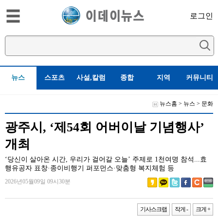
로그인
뉴스
스포츠
사설,칼럼
종합
지역
커뮤니티
뉴스홈
>
뉴스
>
문화
광주시, ‘제54회 어버이날 기념행사’
개최
‘당신이 살아온 시간, 우리가 걸어갈 오늘’ 주제로 1천여명 참석...효
행유공자 표창·종이비행기 퍼포먼스·맞춤형 복지체험 등
2026년05월09일 09시30분
기사스크랩
작게 -
크게 +