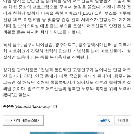
이날 행사는 단순한 즐길거리를 넘어 어르신들의 실생활에 도움이 되
는 체험 중심의 프로그램으로 꾸며져 눈길을 끌었다. 자전거 무상 점
검과 친환경 탈취제 나눔을 통한 이에스지(ESG) 실천 부스를 비롯해
건강 체크, 이혈요법 등 맞춤형 건강 관리 서비스가 진행됐다. 여기에
치매 및 보이스피싱 예방 홍보 부스를 운영해 어르신들의 안전한 노후
생활을 돕는 복지형 행사의 면모를 더했다.
특히 남구, 남구시니어클럽, 광주대학교, 광주광역치매센터 등 지역사
회 네트워크가 긴밀히 협력해 단순한 기념식을 넘어 어르신들에게 실
질적인 도움이 되는 종합 복지축제로 진행됐다.
강기정 광주시장은 “전남과 통합되면 고령인구가 늘어나는 만큼 어르
신 일자리, 건강, 연금 문제가 더욱 중요한 과제가 된다”며 “광주시는
그동안 잘 해왔던 것처럼 통합특별시가 되어서도 정부와 협력하며 잘
해낼 것이다. 앞으로도 어르신들의 행복한 노후와 복지를 위해 노력하
겠다”고 말했다.
송은숙
(edaynews@kakao.com)
기자
이 기자의 다른뉴스보기
올려 0
내려 0