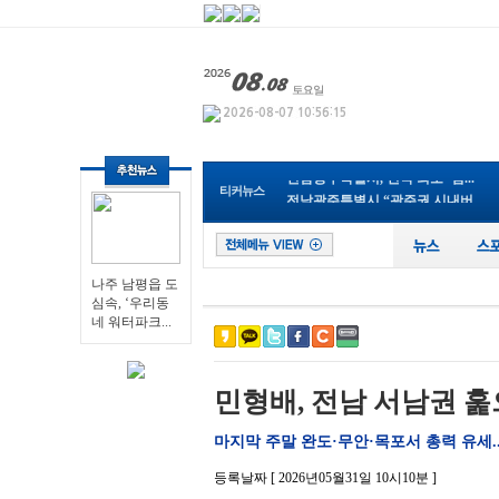
나주 남평읍 도심속, ‘우리동네...
영광군, 보건소 신축 이전으로 ...
전남광주통합특별시 남구, 관내 ...
전남광주특별시교육청, 특수교사...
순천 ‘동천야광축제’, 야구응...
전남광주특별시, 전국 최초 ‘섬...
티커뉴스
전남광주특별시 “광주권 시내버...
장성군, 무궁화 우수분화 품평회...
전남광주특별시, ‘영농형태양광...
영광군, 제81회 전국남녀종별농...
나주 남평읍 도심속, ‘우리동네...
나주 남평읍 도
심속, ‘우리동
네 워터파크...
민형배, 전남 서남권 훑
마지막 주말 완도·무안·목포서 총력 유세..
등록날짜 [ 2026년05월31일 10시10분 ]