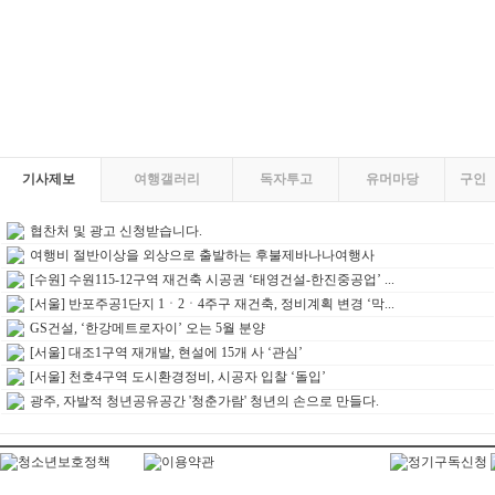
기사제보
여행갤러리
독자투고
유머마당
구인
협찬처 및 광고 신청받습니다.
여행비 절반이상을 외상으로 출발하는 후불제바나나여행사
[수원] 수원115-12구역 재건축 시공권 ‘태영건설-한진중공업’ ...
[서울] 반포주공1단지 1ㆍ2ㆍ4주구 재건축, 정비계획 변경 ‘막...
GS건설, ‘한강메트로자이’ 오는 5월 분양
[서울] 대조1구역 재개발, 현설에 15개 사 ‘관심’
[서울] 천호4구역 도시환경정비, 시공자 입찰 ‘돌입’
광주, 자발적 청년공유공간 '청춘가람' 청년의 손으로 만들다.