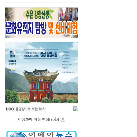
야생화에 빠진 여심(女心)