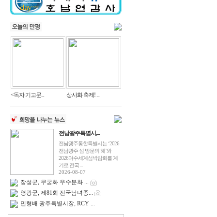
<독자 기고문...
상사화 축제! ...
전남광주특별시,...
전남광주통합특별시는 ‘2026
전남광주 섬 방문의 해’와
2026여수세계섬박람회를 계
기로 전국 ...
2026-08-07
장성군, 무궁화 우수분화 ...
영광군, 제81회 전국남녀종...
민형배 광주특별시장, RCY ...