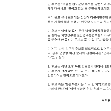
민 후보는 “우홍섭 완도군수 후보를 당선시켜 주시
제에 대해서도 “연륙교 건설 등 주민들의 오래된
특히 완도 유세 현장에는 정청래 더불어민주당 
후보 지원에 힘을 보탰다. 민주당 지도부의 완도
민 후보는 이어 낮 12시 무안 남악중앙공원 합
일 잘하는 지방정부를 전남광주통합특별시와 무안
을 맞추면 안 풀리던 문제도 풀 수 있다”고 말했다
이어 “이번에 민주당 후보를 압도적으로 밀어주
다. 광주 군공항 이전 문제와 관련해서는 “군사
다”고 밝혔다.
민 후보는 이날 오후 목포 합동유세 현장에서도 
민 후보가 선거 막판 완도와 무안, 목포를 연달
강조하려는 전략으로 해석된다.
민 후보 측은 “통합특별시는 어느 한 지역으로 
가 돼야 한다”며 “이번 서남권 현장 유세는 그 
저작권자