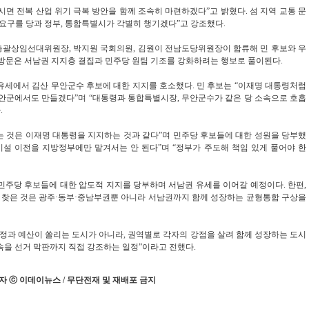
면 전복 산업 위기 극복 방안을 함께 조속히 마련하겠다”고 밝혔다. 섬 지역 교통 문
 요구를 당과 정부, 통합특별시가 각별히 챙기겠다”고 강조했다.
총괄상임선대위원장, 박지원 국회의원, 김원이 전남도당위원장이 합류해 민 후보와 우
 방문은 서남권 지지층 결집과 민주당 원팀 기조를 강화하려는 행보로 풀이된다.
동유세에서 김산 무안군수 후보에 대한 지지를 호소했다. 민 후보는 “이재명 대통령처럼
군에서도 만들겠다”며 “대통령과 통합특별시장, 무안군수가 같은 당 소속으로 호흡
.
는 것은 이재명 대통령을 지지하는 것과 같다”며 민주당 후보들에 대한 성원을 당부했
시설 이전을 지방정부에만 맡겨서는 안 된다”며 “정부가 주도해 책임 있게 풀어야 한
민주당 후보들에 대한 압도적 지지를 당부하며 서남권 유세를 이어갈 예정이다. 한편,
아 찾은 것은 광주·동부·중남부권뿐 아니라 서남권까지 함께 성장하는 균형통합 구상을
행정과 예산이 쏠리는 도시가 아니라, 권역별로 각자의 강점을 살려 함께 성장하는 도시
약속을 선거 막판까지 직접 강조하는 일정”이라고 전했다.
 ⓒ 이데이뉴스 / 무단전재 및 재배포 금지