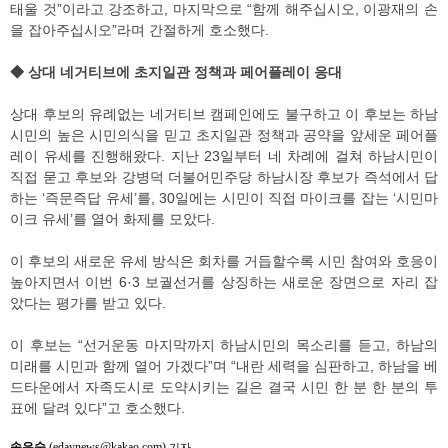
태울 것”이라고 강조하고, 마지막으로 “함께 해주십시오, 이광재의 손
을 잡아주십시오”라며 간절하게 호소했다.
◆ 상대 네거티브에 초지일관 정책과 페어플레이 응대
상대 후보의 유례없는 네거티브 캠페인에도 불구하고 이 후보는 하남
시민의 높은 시민의식을 믿고 초지일관 정책과 공약을 앞세운 페어플
레이 유세를 진행해왔다. 지난 23일부터 네 차례에 걸쳐 하남시민이
직접 묻고 후보와 강병덕 더불어민주당 하남시장 후보가 즉석에서 답
하는 ‘즉문즉답 유세’를, 30일에는 시민이 직접 마이크를 잡는 ‘시민마
이크 유세’를 열어 화제를 모았다.
이 후보의 새로운 유세 방식은 회차를 거듭할수록 시민 참여와 호응이
높아지면서 이번 6·3 보궐선거를 상징하는 새로운 장면으로 자리 잡
았다는 평가를 받고 있다.
이 후보는 “선거운동 마지막까지 하남시민의 목소리를 듣고, 하남의
미래를 시민과 함께 열어 가겠다”며 “내란 세력을 심판하고, 하남을 베
드타운에서 자족도시로 도약시키는 길은 결국 시민 한 분 한 분의 투
표에 달려 있다”고 호소했다.
송은숙
(edaynews@kakao.com)
기자