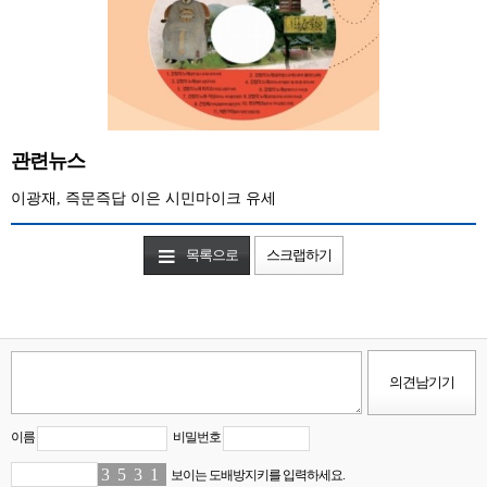
관련뉴스
이광재, 즉문즉답 이은 시민마이크 유세
목록으로
스크랩하기
이름
비밀번호
3
4
5
8
3
1
1
3
보이는 도배방지키를 입력하세요.