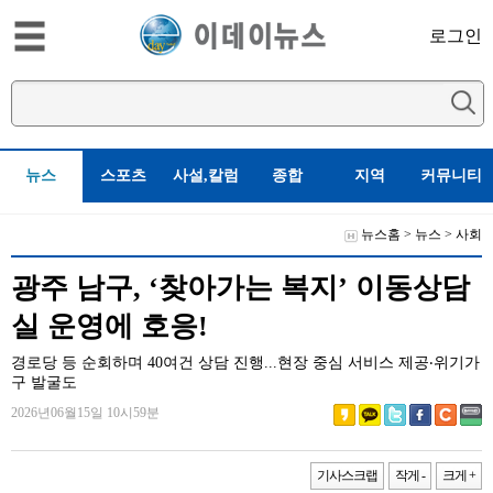
로그인
뉴스
스포츠
사설,칼럼
종합
지역
커뮤니티
뉴스홈
>
뉴스
>
사회
광주 남구, ‘찾아가는 복지’ 이동상담
실 운영에 호응!
경로당 등 순회하며 40여건 상담 진행...현장 중심 서비스 제공‧위기가
구 발굴도
2026년06월15일 10시59분
기사스크랩
작게 -
크게 +